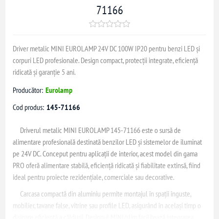
71166
Driver metalic MINI EUROLAMP 24V DC 100W IP20 pentru benzi LED și
corpuri LED profesionale. Design compact, protecții integrate, eficiență
ridicată și garanție 5 ani.
Producător:
Eurolamp
Cod produs:
145-71166
Driverul metalic MINI EUROLAMP 145-71166 este o sursă de
alimentare profesională destinată benzilor LED și sistemelor de iluminat
pe 24V DC. Conceput pentru aplicații de interior, acest model din gama
PRO oferă alimentare stabilă, eficiență ridicată și fiabilitate extinsă, fiind
ideal pentru proiecte rezidențiale, comerciale sau decorative.
Carcasa compactă din aluminiu permite montajul în spații înguste,
mobilier, tavane false, vitrine sau profile LED, asigurând în același timp o
disipare eficientă a căldurii. Designul MINI/slim facilitează integrarea