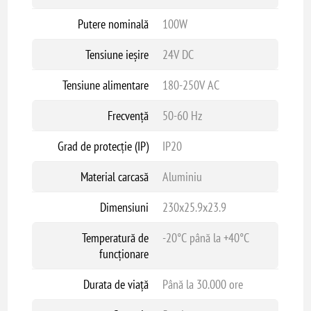
Împământare și protecții integrate
Putere nominală
100W
Certificări: CE
Garanție: 5 ani
Tensiune ieșire
24V DC
Tensiune alimentare
180-250V AC
Frecvență
50-60 Hz
Grad de protecție (IP)
IP20
Material carcasă
Aluminiu
Dimensiuni
230x25.9x23.9
Temperatură de
-20°C până la +40°C
funcționare
Durata de viață
Până la 30.000 ore