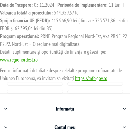
Data de începere:
05.11.2024 |
Perioada de implementare:
11 luni |
Valoarea totală a proiectului:
544.359,57 lei
Sprijin financiar UE (FEDR):
415.966,90 lei (din care 353.571,86 lei din
FEDR și 62.395,04 lei din BS)
Program operațional:
PRNE Program Regional Nord-Est, Axa PRNE_P2
P2.P2. Nord-Est – O regiune mai digitalizată
Detalii suplimentare și oportunități de finanțare găsești pe:
www.regionordest.ro
Pentru informații detaliate despre celelalte programe cofinanțate de
Uniunea Europeană, vă invităm să vizitați
https://mfe.gov.ro
Informații
Contul meu