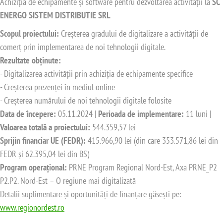
Achiziția de echipamente și software pentru dezvoltarea activității la
SC
ENERGO SISTEM DISTRIBUTIE SRL
Scopul proiectului:
Creșterea gradului de digitalizare a activității de
comerț prin implementarea de noi tehnologii digitale.
Rezultate obținute:
- Digitalizarea activității prin achiziția de echipamente specifice
- Creșterea prezenței în mediul online
- Creșterea numărului de noi tehnologii digitale folosite
Data de începere:
05.11.2024 |
Perioada de implementare:
11 luni |
Valoarea totală a proiectului:
544.359,57 lei
Sprijin financiar UE (FEDR):
415.966,90 lei (din care 353.571,86 lei din
FEDR și 62.395,04 lei din BS)
Program operațional:
PRNE Program Regional Nord-Est, Axa PRNE_P2
P2.P2. Nord-Est – O regiune mai digitalizată
Detalii suplimentare și oportunități de finanțare găsești pe:
www.regionordest.ro