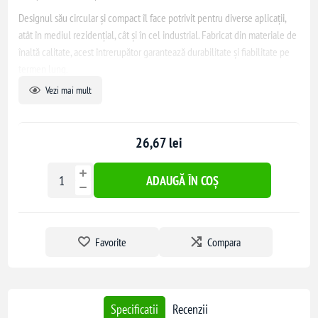
Designul său circular și compact îl face potrivit pentru diverse aplicații,
atât în mediul rezidențial, cât și în cel industrial. Fabricat din materiale de
înaltă calitate, acest întrerupător garantează durabilitate și fiabilitate pe
termen lung.
Vezi mai mult
26,67 lei
ADAUGĂ ÎN COȘ
Favorite
Compara
Specificatii
Recenzii