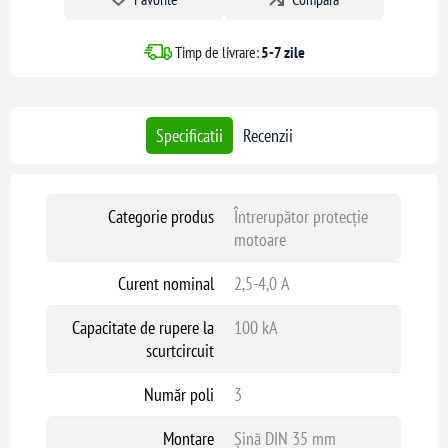
conform standardelor EN 60947, și este proiectat pentru a asigura o
protecție eficientă și durabilă a motoarelor electrice.
Timp de livrare:
5-7 zile
Specificatii
Recenzii
Categorie produs
Întrerupător protecție
motoare
Curent nominal
2,5-4,0 A
Capacitate de rupere la
100 kA
scurtcircuit
Număr poli
3
Montare
Șină DIN 35 mm