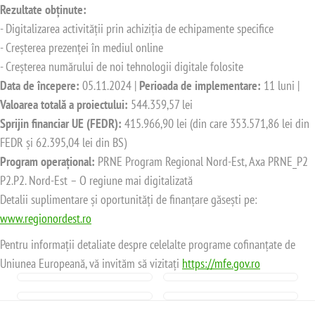
Rezultate obținute:
- Digitalizarea activității prin achiziția de echipamente specifice
- Creșterea prezenței în mediul online
- Creșterea numărului de noi tehnologii digitale folosite
Data de începere:
05.11.2024 |
Perioada de implementare:
11 luni |
Valoarea totală a proiectului:
544.359,57 lei
Sprijin financiar UE (FEDR):
415.966,90 lei (din care 353.571,86 lei din
FEDR și 62.395,04 lei din BS)
Program operațional:
PRNE Program Regional Nord-Est, Axa PRNE_P2
P2.P2. Nord-Est – O regiune mai digitalizată
Detalii suplimentare și oportunități de finanțare găsești pe:
www.regionordest.ro
Pentru informații detaliate despre celelalte programe cofinanțate de
Uniunea Europeană, vă invităm să vizitați
https://mfe.gov.ro