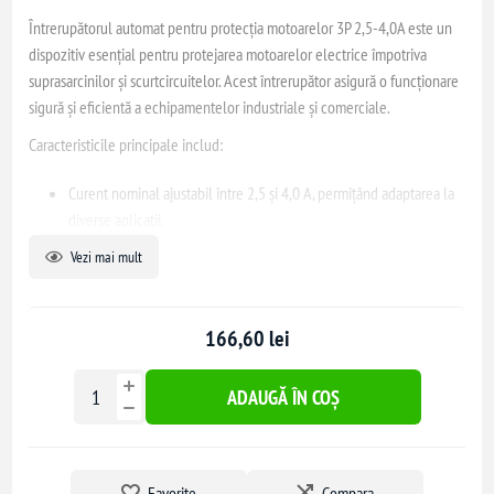
Întrerupătorul automat pentru protecția motoarelor 3P 2,5-4,0A este un
dispozitiv esențial pentru protejarea motoarelor electrice împotriva
suprasarcinilor și scurtcircuitelor. Acest întrerupător asigură o funcționare
sigură și eficientă a echipamentelor industriale și comerciale.
Caracteristicile principale includ:
Curent nominal ajustabil între 2,5 și 4,0 A, permițând adaptarea la
diverse aplicații.
Capacitate de rupere la scurtcircuit de până la 100 kA, oferind o
Vezi mai mult
protecție robustă împotriva defectelor electrice.
Montare facilă pe șină DIN de 35 mm, atât în poziție verticală, cât și
orizontală, pentru o instalare flexibilă.
166,60 lei
Durată de viață mecanică de peste 100.000 de cicluri pornit/oprit,
garantând fiabilitate pe termen lung.
ADAUGĂ ÎN COȘ
Grad de protecție IP20, asigurând protecție împotriva contactului
accidental cu părțile sub tensiune.
Acest întrerupător este ideal pentru aplicații industriale și comerciale,
Favorite
Compara