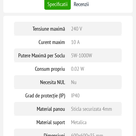
Specificatii
Recenzii
Tensiune maximă
240 V
Curent maxim
10 A
Putere Maximă per Soclu
5W-1000W
Consum propriu
0.02 W
Necesita NUL
Nu
Grad de protecție (IP)
IP40
Material panou
Sticla securizata 4mm
Material suport
Metalica
Dimensiuni
600x600x35 mm