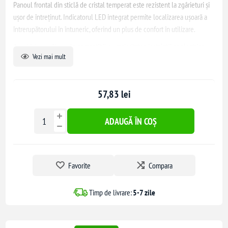
Panoul frontal din sticlă de cristal temperat este rezistent la zgârieturi și
ușor de întreținut. Indicatorul LED integrat permite localizarea ușoară a
întrerupătorului în întuneric, oferind un plus de confort în utilizare.
Acest întrerupător este compatibil cu majoritatea instalațiilor electrice
Vezi mai mult
standard și nu necesită fir de nul pentru instalare. Se montează ușor în
doze clasice, standard german sau italian de 2 module.
Cu o durată medie de viață de 100.000 de acționări și o garanție de 3 ani,
57,83 lei
acest produs asigură fiabilitate și durabilitate pe termen lung.
ADAUGĂ ÎN COȘ
Favorite
Compara
Timp de livrare:
5-7 zile