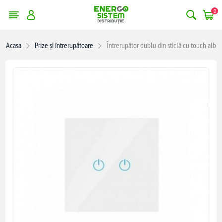
0
Acasa
Prize și întrerupătoare
Întrerupător dublu din sticlă cu touch alb