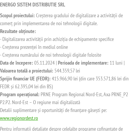
ENERGO SISTEM DISTRIBUTIE SRL
Scopul proiectului:
Creșterea gradului de digitalizare a activității de
comerț prin implementarea de noi tehnologii digitale.
Rezultate obținute:
- Digitalizarea activității prin achiziția de echipamente specifice
- Creșterea prezenței în mediul online
- Creșterea numărului de noi tehnologii digitale folosite
Data de începere:
05.11.2024 |
Perioada de implementare:
11 luni |
Valoarea totală a proiectului:
544.359,57 lei
Sprijin financiar UE (FEDR):
415.966,90 lei (din care 353.571,86 lei din
FEDR și 62.395,04 lei din BS)
Program operațional:
PRNE Program Regional Nord-Est, Axa PRNE_P2
P2.P2. Nord-Est – O regiune mai digitalizată
Detalii suplimentare și oportunități de finanțare găsești pe:
www.regionordest.ro
Pentru informații detaliate despre celelalte programe cofinanțate de