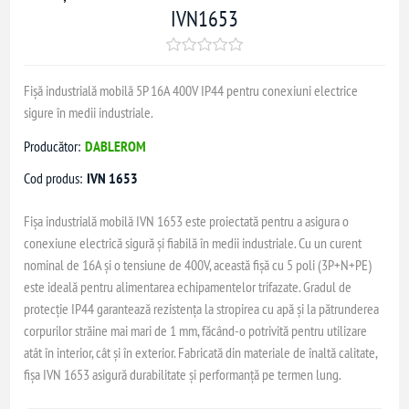
IVN1653
Fișă industrială mobilă 5P 16A 400V IP44 pentru conexiuni electrice
sigure în medii industriale.
Producător:
DABLEROM
Cod produs:
IVN 1653
Fișa industrială mobilă IVN 1653 este proiectată pentru a asigura o
conexiune electrică sigură și fiabilă în medii industriale. Cu un curent
nominal de 16A și o tensiune de 400V, această fișă cu 5 poli (3P+N+PE)
este ideală pentru alimentarea echipamentelor trifazate. Gradul de
protecție IP44 garantează rezistența la stropirea cu apă și la pătrunderea
corpurilor străine mai mari de 1 mm, făcând-o potrivită pentru utilizare
atât în interior, cât și în exterior. Fabricată din materiale de înaltă calitate,
fișa IVN 1653 asigură durabilitate și performanță pe termen lung.