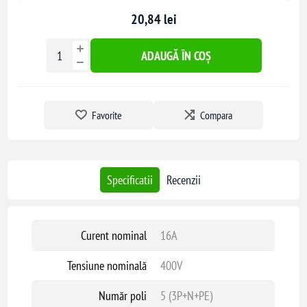
20,84 lei
ADAUGĂ ÎN COȘ
Favorite
Compara
Specificatii
Recenzii
Curent nominal
16A
Tensiune nominală
400V
Număr poli
5 (3P+N+PE)