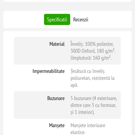
protecție în condiții de muncă dificile, fiind potrivită pentru diverse
domenii de activitate.
Specificatii
Recenzii
Material
Înveliș: 100% poliester,
300D Oxford, 180 g/m².
Umplutură: 160 g/m².
Impermeabilitate
Țesătură cu înveliș
poliuretan, rezistentă la
apă.
Buzunare
5 buzunare (4 exterioare,
dintre care 3 cu fermoar,
și 1 interior).
Manșete
Manșete interioare
elastice.