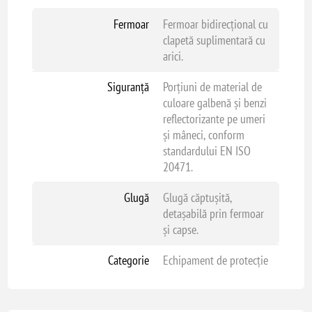
Fermoar
Fermoar bidirecțional cu
clapetă suplimentară cu
arici.
Siguranță
Porțiuni de material de
culoare galbenă și benzi
reflectorizante pe umeri
și mâneci, conform
standardului EN ISO
20471.
Glugă
Glugă căptușită,
detașabilă prin fermoar
și capse.
Categorie
Echipament de protecție