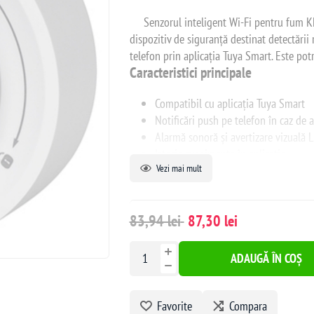
Senzorul inteligent Wi-Fi pentru fum
K
dispozitiv de siguranță destinat detectării r
telefon prin aplicația Tuya Smart. Este potr
Caracteristici principale
Compatibil cu aplicația Tuya Smart
Notificări push pe telefon în caz de 
Alarmă sonoră și avertizare vizuală 
Istoric evenimente în aplicație
Vezi mai mult
Buton TEST/HUSH pentru verificare 
Avertizare baterie descărcată
Instalare simplă pe tavan sau perete
83,94 lei
87,30 lei
Funcționare autonomă pe baterii
Specificații tehnice
ADAUGĂ ÎN COȘ
Tip senzor: optic / fotoelectric
Detectare: fum
Favorite
Compara