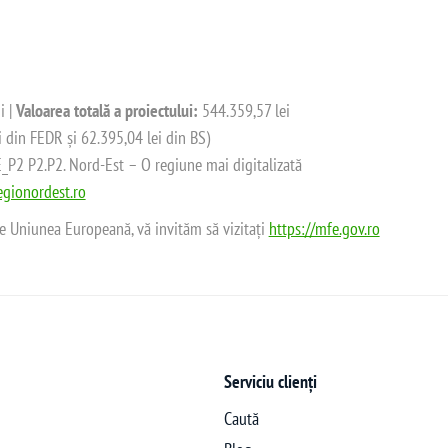
i |
Valoarea totală a proiectului:
544.359,57 lei
i din FEDR și 62.395,04 lei din BS)
2 P2.P2. Nord-Est – O regiune mai digitalizată
gionordest.ro
de Uniunea Europeană, vă invităm să vizitați
https://mfe.gov.ro
Serviciu clienți
Caută