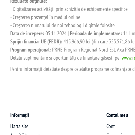
Rezultate obținute:
- Digitalizarea activității prin achiziția de echipamente specifice
- Creșterea prezenței în mediul online
- Creșterea numărului de noi tehnologii digitale folosite
Data de începere:
05.11.2024 |
Perioada de implementare:
11 lun
Sprijin financiar UE (FEDR):
415.966,90 lei (din care 353.571,86 le
Program operațional:
PRNE Program Regional Nord-Est, Axa PRNE_P
Detalii suplimentare și oportunități de finanțare găsești pe:
www.re
Pentru informații detaliate despre celelalte programe cofinanțate 
Informații
Contul meu
Hartă site
Cont