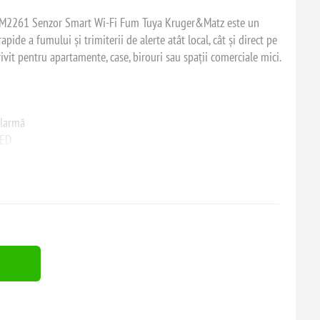
M2261 Senzor Smart Wi‑Fi Fum Tuya Kruger&Matz
este un
apide a fumului și trimiterii de alerte atât local, cât și direct pe
ivit pentru apartamente, case, birouri sau spații comerciale mici.
alarmă
LED
rapidă