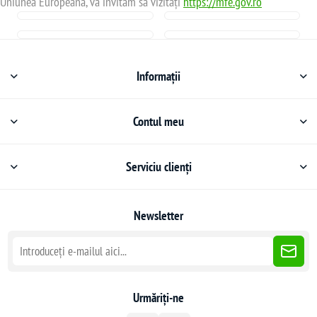
Uniunea Europeană, vă invităm să vizitați
https://mfe.gov.ro
Informații
Contul meu
Serviciu clienți
Newsletter
Urmăriți-ne