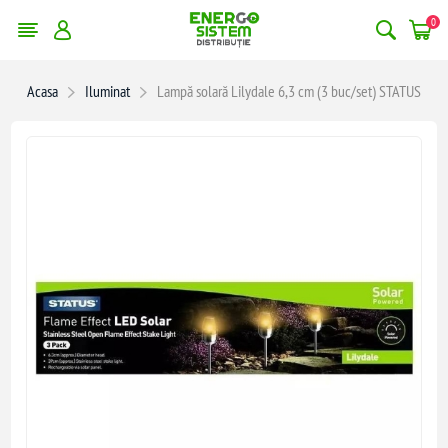
0
Acasa
Iluminat
Lampă solară Lilydale 6,3 cm (3 buc/set) STATUS