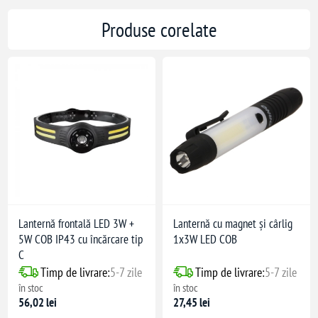
Produse corelate
Lanternă frontală LED 3W +
Lanternă cu magnet și cârlig
5W COB IP43 cu încărcare tip
1x3W LED COB
C
Timp de livrare:
5-7 zile
Timp de livrare:
5-7 zile
în stoc
în stoc
56,02 lei
27,45 lei