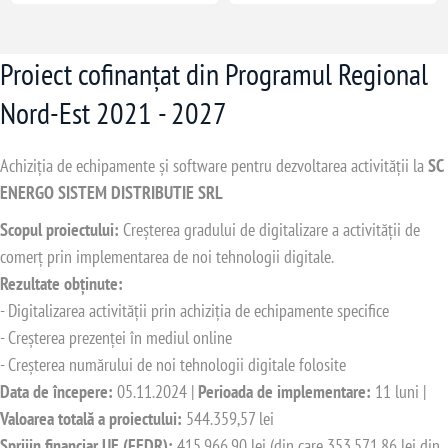
Proiect cofinanțat din Programul Regional
Nord-Est 2021 - 2027
Achiziția de echipamente și software pentru dezvoltarea activității la
SC
ENERGO SISTEM DISTRIBUTIE SRL
Scopul proiectului:
Creșterea gradului de digitalizare a activității de
comerț prin implementarea de noi tehnologii digitale.
Rezultate obținute:
- Digitalizarea activității prin achiziția de echipamente specifice
- Creșterea prezenței în mediul online
- Creșterea numărului de noi tehnologii digitale folosite
Data de începere:
05.11.2024 |
Perioada de implementare:
11 luni |
Valoarea totală a proiectului:
544.359,57 lei
Sprijin financiar UE (FEDR):
415.966,90 lei (din care 353.571,86 lei din