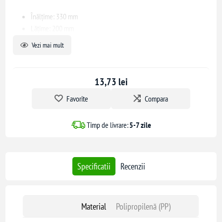
Înălțime: 330 mm
Lățime: 200 mm
Vezi mai mult
Ambalare: 1/50 bucăți
Dimensiune ambalaj: 50x49x50 cm/buc
13,73 lei
Masă: 0,4303 kg/buc
Favorite
Compara
Timp de livrare:
5-7 zile
Specificatii
Recenzii
Material
Polipropilenă (PP)