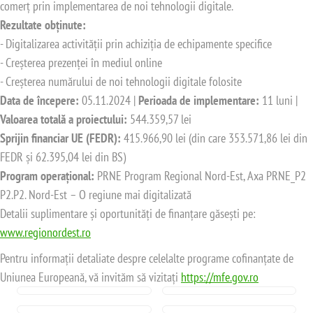
comerț prin implementarea de noi tehnologii digitale.
Rezultate obținute:
- Digitalizarea activității prin achiziția de echipamente specifice
- Creșterea prezenței în mediul online
- Creșterea numărului de noi tehnologii digitale folosite
Data de începere:
05.11.2024 |
Perioada de implementare:
11 luni |
Valoarea totală a proiectului:
544.359,57 lei
Sprijin financiar UE (FEDR):
415.966,90 lei (din care 353.571,86 lei din
FEDR și 62.395,04 lei din BS)
Program operațional:
PRNE Program Regional Nord-Est, Axa PRNE_P2
P2.P2. Nord-Est – O regiune mai digitalizată
Detalii suplimentare și oportunități de finanțare găsești pe:
www.regionordest.ro
Pentru informații detaliate despre celelalte programe cofinanțate de
Uniunea Europeană, vă invităm să vizitați
https://mfe.gov.ro