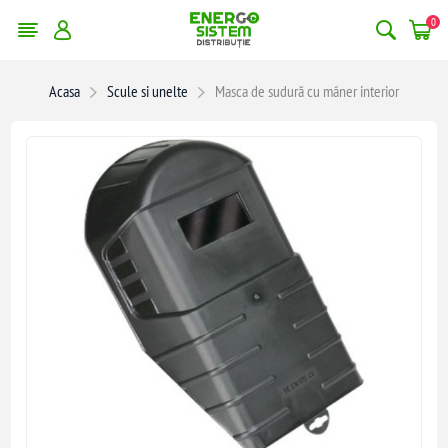
0
Acasa
Scule si unelte
Masca de sudură cu mâner interior