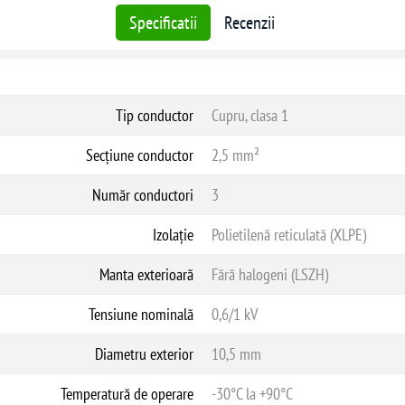
Specificatii
Recenzii
Tip conductor
Cupru, clasa 1
Secțiune conductor
2,5 mm²
Număr conductori
3
Izolație
Polietilenă reticulată (XLPE)
Manta exterioară
Fără halogeni (LSZH)
Tensiune nominală
0,6/1 kV
Diametru exterior
10,5 mm
Temperatură de operare
-30°C la +90°C