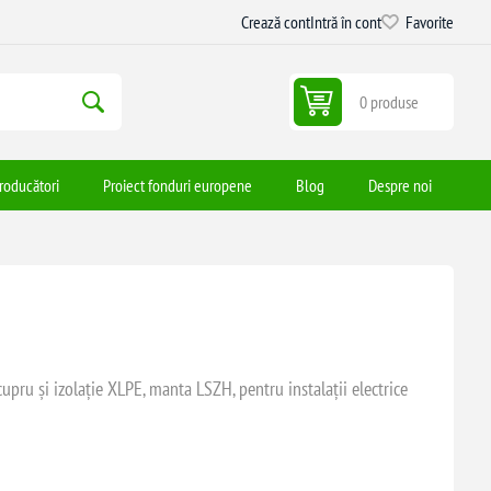
Crează cont
Intră în cont
Favorite
0 produse
roducători
Proiect fonduri europene
Blog
Despre noi
ru și izolație XLPE, manta LSZH, pentru instalații electrice