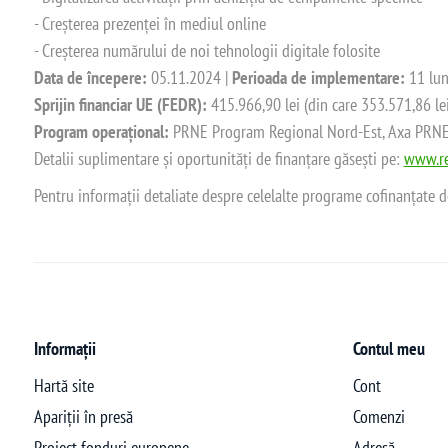
- Creșterea prezenței în mediul online
- Creșterea numărului de noi tehnologii digitale folosite
Data de începere:
05.11.2024 |
Perioada de implementare:
11 lun
Sprijin financiar UE (FEDR):
415.966,90 lei (din care 353.571,86 le
Program operațional:
PRNE Program Regional Nord-Est, Axa PRNE_P
Detalii suplimentare și oportunități de finanțare găsești pe:
www.re
Pentru informații detaliate despre celelalte programe cofinanțate 
Informații
Contul meu
Hartă site
Cont
Apariții în presă
Comenzi
Proiect fonduri europene
Adresă