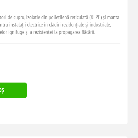
i de cupru, izolație din polietilenă reticulată (XLPE) și manta
ru instalații electrice în clădiri rezidențiale și industriale,
lor ignifuge și a rezistenței la propagarea flăcării.
OȘ