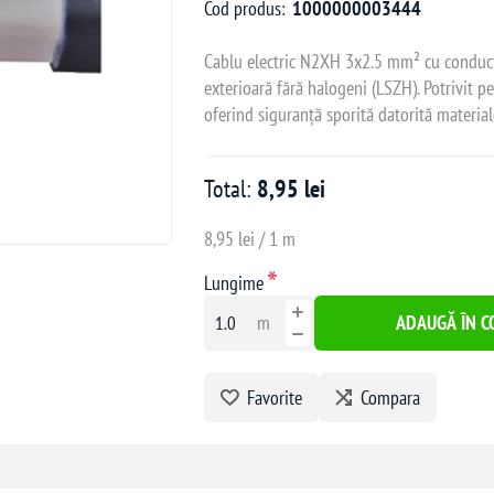
Cod produs:
1000000003444
Cablu electric N2XH 3x2.5 mm² cu conductor
exterioară fără halogeni (LSZH). Potrivit pent
oferind siguranță sporită datorită materiale
Total:
8,95 lei
8,95 lei / 1 m
*
Lungime
m
ADAUGĂ ÎN C
Favorite
Compara