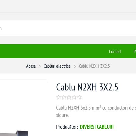
Contact
P
Acasa
Cabluri electrice
Cablu N2XH 3X2.5
Cablu N2XH 3X2.5
Cablu N2XH 3x2.5 mm² cu conductori de cup
sigure.
Producător:
DIVERSI CABLURI