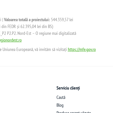
i |
Valoarea totală a proiectului:
544.359,57 lei
i din FEDR și 62.395,04 lei din BS)
2 P2.P2. Nord-Est – O regiune mai digitalizată
gionordest.ro
de Uniunea Europeană, vă invităm să vizitați
https://mfe.gov.ro
Serviciu clienți
Caută
Blog
Produse recent văzute