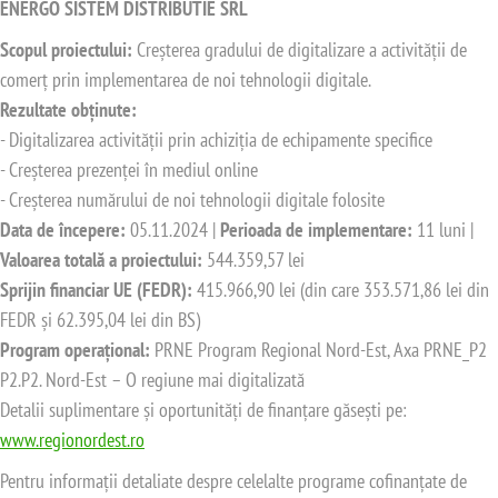
ENERGO SISTEM DISTRIBUTIE SRL
Scopul proiectului:
Creșterea gradului de digitalizare a activității de
comerț prin implementarea de noi tehnologii digitale.
Rezultate obținute:
- Digitalizarea activității prin achiziția de echipamente specifice
- Creșterea prezenței în mediul online
- Creșterea numărului de noi tehnologii digitale folosite
Data de începere:
05.11.2024 |
Perioada de implementare:
11 luni |
Valoarea totală a proiectului:
544.359,57 lei
Sprijin financiar UE (FEDR):
415.966,90 lei (din care 353.571,86 lei din
FEDR și 62.395,04 lei din BS)
Program operațional:
PRNE Program Regional Nord-Est, Axa PRNE_P2
P2.P2. Nord-Est – O regiune mai digitalizată
Detalii suplimentare și oportunități de finanțare găsești pe:
www.regionordest.ro
Pentru informații detaliate despre celelalte programe cofinanțate de