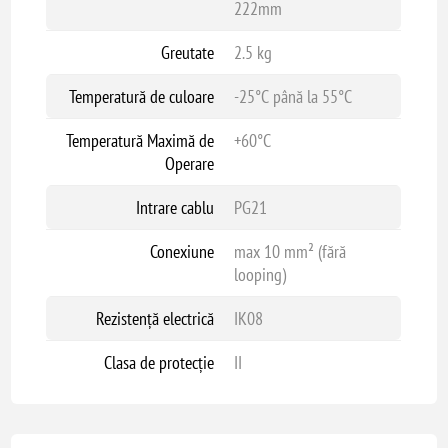
222mm
Greutate
2.5 kg
Temperatură de culoare
-25°C până la 55°C
Temperatură Maximă de
+60°C
Operare
Intrare cablu
PG21
Conexiune
max 10 mm² (fără
looping)
Rezistență electrică
IK08
Clasa de protecție
II