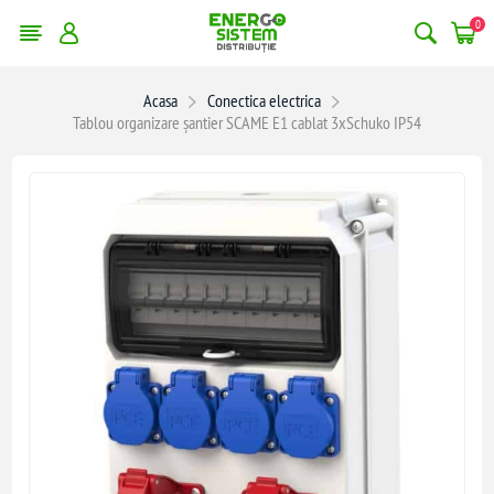
0
Acasa
Conectica electrica
Tablou organizare șantier SCAME E1 cablat 3xSchuko IP54