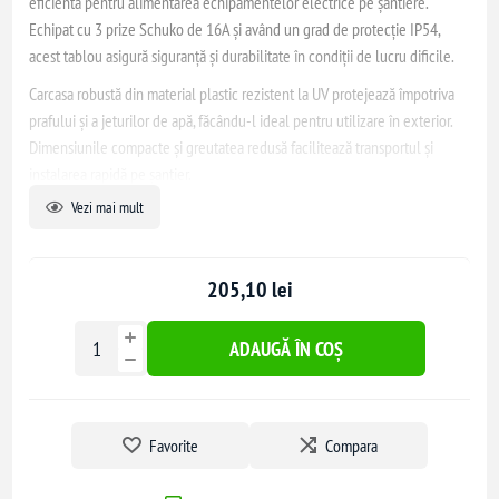
eficientă pentru alimentarea echipamentelor electrice pe șantiere.
Echipat cu 3 prize Schuko de 16A și având un grad de protecție IP54,
acest tablou asigură siguranță și durabilitate în condiții de lucru dificile.
Carcasa robustă din material plastic rezistent la UV protejează împotriva
prafului și a jeturilor de apă, făcându-l ideal pentru utilizare în exterior.
Dimensiunile compacte și greutatea redusă facilitează transportul și
instalarea rapidă pe șantier.
Vezi mai mult
Tabloul este prevăzut cu elemente de protecție pentru a preveni
accidentele electrice și permite alimentarea simultană a mai multor
echipamente, optimizând fluxul de lucru. Este recomandat pentru
205,10 lei
utilizare în construcții, ateliere, spații industriale și agricole.
ADAUGĂ ÎN COȘ
Favorite
Compara