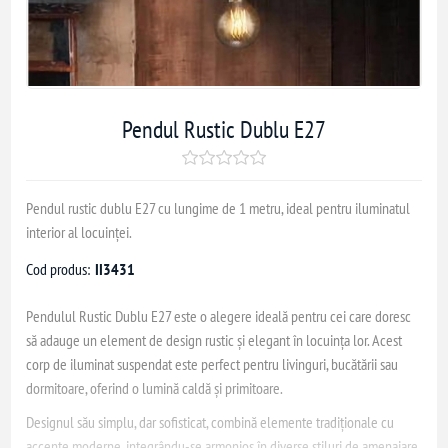
Pendul Rustic Dublu E27
Pendul rustic dublu E27 cu lungime de 1 metru, ideal pentru iluminatul
interior al locuinței.
Cod produs:
II3431
Pendulul Rustic Dublu E27 este o alegere ideală pentru cei care doresc
să adauge un element de design rustic și elegant în locuința lor. Acest
corp de iluminat suspendat este perfect pentru livinguri, bucătării sau
dormitoare, oferind o lumină caldă și primitoare.
Designul său simplu, dar sofisticat, combină elemente tradiționale cu
accente moderne, integrându-se armonios în diverse stiluri de amenajare