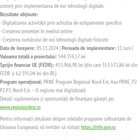
comerț prin implementarea de noi tehnologii digitale.
Rezultate obținute:
- Digitalizarea activității prin achiziția de echipamente specifice
- Creșterea prezenței în mediul online
- Creșterea numărului de noi tehnologii digitale folosite
Data de începere:
05.11.2024 |
Perioada de implementare:
11 luni |
Valoarea totală a proiectului:
544.359,57 lei
Sprijin financiar UE (FEDR):
415.966,90 lei (din care 353.571,86 lei din
FEDR și 62.395,04 lei din BS)
Program operațional:
PRNE Program Regional Nord-Est, Axa PRNE_P2
P2.P2. Nord-Est – O regiune mai digitalizată
Detalii suplimentare și oportunități de finanțare găsești pe:
www.regionordest.ro
Pentru informații detaliate despre celelalte programe cofinanțate de
Uniunea Europeană, vă invităm să vizitați
https://mfe.gov.ro