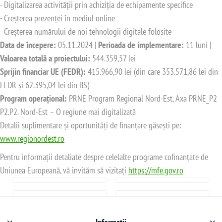
- Digitalizarea activității prin achiziția de echipamente specifice
- Creșterea prezenței în mediul online
- Creșterea numărului de noi tehnologii digitale folosite
Data de începere:
05.11.2024 |
Perioada de implementare:
11 luni |
Valoarea totală a proiectului:
544.359,57 lei
Sprijin financiar UE (FEDR):
415.966,90 lei (din care 353.571,86 lei din
FEDR și 62.395,04 lei din BS)
Program operațional:
PRNE Program Regional Nord-Est, Axa PRNE_P2
P2.P2. Nord-Est – O regiune mai digitalizată
Detalii suplimentare și oportunități de finanțare găsești pe:
www.regionordest.ro
Pentru informații detaliate despre celelalte programe cofinanțate de
Uniunea Europeană, vă invităm să vizitați
https://mfe.gov.ro