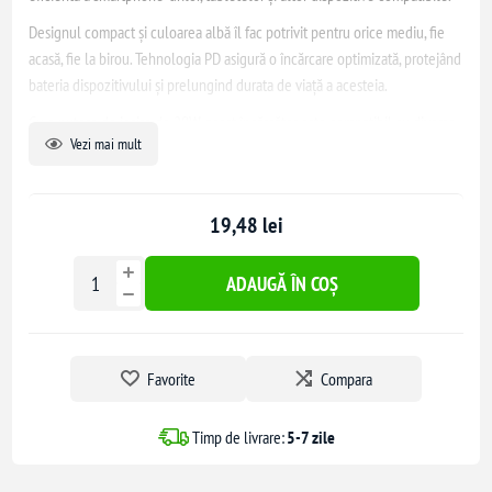
Designul compact și culoarea albă îl fac potrivit pentru orice mediu, fie
acasă, fie la birou. Tehnologia PD asigură o încărcare optimizată, protejând
bateria dispozitivului și prelungind durata de viață a acesteia.
Cu o putere de ieșire de 20W, acest încărcător este compatibil cu diverse
Vezi mai mult
dispozitive, inclusiv cele care acceptă standardele Qualcomm® Quick
Charge™ 2.0 și 3.0. De asemenea, dispune de protecții multiple împotriva
suprasarcinii, supratensiunii și scurtcircuitului, garantând o utilizare sigură.
19,48 lei
ADAUGĂ ÎN COȘ
Favorite
Compara
Timp de livrare:
5-7 zile