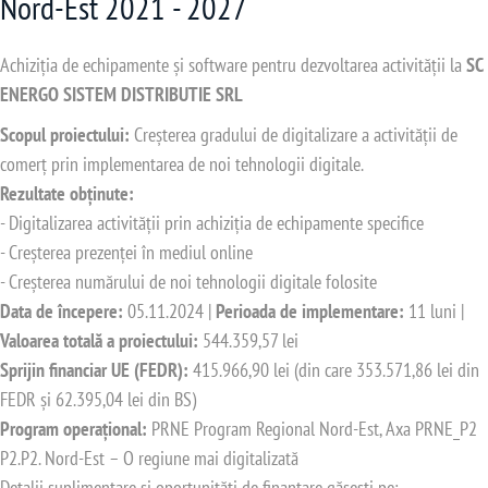
Nord-Est 2021 - 2027
Achiziția de echipamente și software pentru dezvoltarea activității la
SC
ENERGO SISTEM DISTRIBUTIE SRL
Scopul proiectului:
Creșterea gradului de digitalizare a activității de
comerț prin implementarea de noi tehnologii digitale.
Rezultate obținute:
- Digitalizarea activității prin achiziția de echipamente specifice
- Creșterea prezenței în mediul online
- Creșterea numărului de noi tehnologii digitale folosite
Data de începere:
05.11.2024 |
Perioada de implementare:
11 luni |
Valoarea totală a proiectului:
544.359,57 lei
Sprijin financiar UE (FEDR):
415.966,90 lei (din care 353.571,86 lei din
FEDR și 62.395,04 lei din BS)
Program operațional:
PRNE Program Regional Nord-Est, Axa PRNE_P2
P2.P2. Nord-Est – O regiune mai digitalizată
Detalii suplimentare și oportunități de finanțare găsești pe: