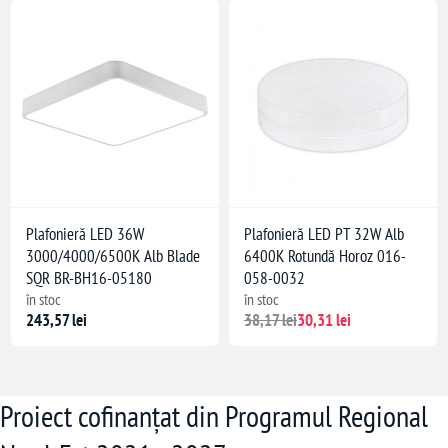
Plafonieră LED 36W
Plafonieră LED PT 32W Alb
3000/4000/6500K Alb Blade
6400K Rotundă Horoz 016-
SQR BR-BH16-05180
058-0032
în stoc
în stoc
243,57 lei
38,17 lei
30,31 lei
Proiect cofinanțat din Programul Regional