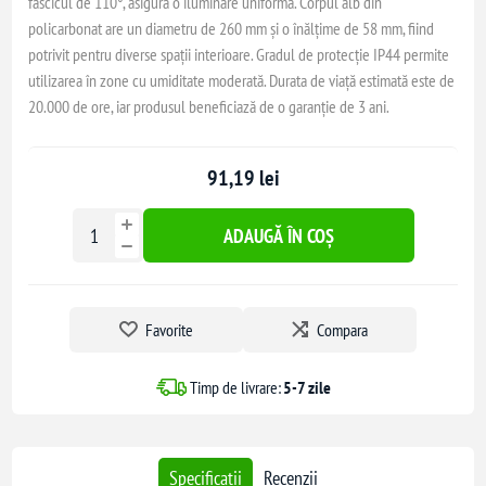
fascicul de 110°, asigură o iluminare uniformă. Corpul alb din
policarbonat are un diametru de 260 mm și o înălțime de 58 mm, fiind
potrivit pentru diverse spații interioare. Gradul de protecție IP44 permite
utilizarea în zone cu umiditate moderată. Durata de viață estimată este de
20.000 de ore, iar produsul beneficiază de o garanție de 3 ani.
91,19 lei
ADAUGĂ ÎN COȘ
Favorite
Compara
Timp de livrare:
5-7 zile
Specificatii
Recenzii