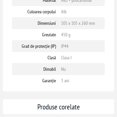
Material
ABS + policarbonat
Culoarea corpului
Alb
Dimensiuni
105 x 105 x 260 mm
Greutate
450 g
Grad de protecție (IP)
IP44
Clasă
Clasa I
Dimabil
Nu
Garanție
3 ani
Produse corelate