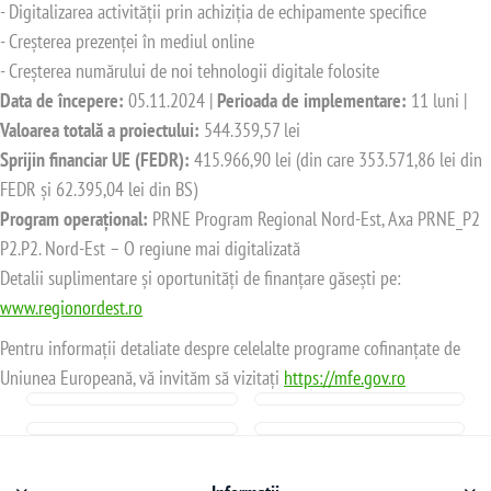
- Digitalizarea activității prin achiziția de echipamente specifice
- Creșterea prezenței în mediul online
- Creșterea numărului de noi tehnologii digitale folosite
Data de începere:
05.11.2024 |
Perioada de implementare:
11 luni |
Valoarea totală a proiectului:
544.359,57 lei
Sprijin financiar UE (FEDR):
415.966,90 lei (din care 353.571,86 lei din
FEDR și 62.395,04 lei din BS)
Program operațional:
PRNE Program Regional Nord-Est, Axa PRNE_P2
P2.P2. Nord-Est – O regiune mai digitalizată
Detalii suplimentare și oportunități de finanțare găsești pe:
www.regionordest.ro
Pentru informații detaliate despre celelalte programe cofinanțate de
Uniunea Europeană, vă invităm să vizitați
https://mfe.gov.ro