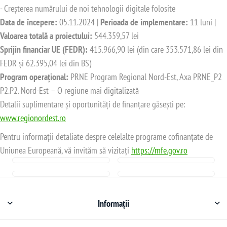
- Creșterea numărului de noi tehnologii digitale folosite
Data de începere:
05.11.2024 |
Perioada de implementare:
11 luni |
Valoarea totală a proiectului:
544.359,57 lei
Sprijin financiar UE (FEDR):
415.966,90 lei (din care 353.571,86 lei din
FEDR și 62.395,04 lei din BS)
Program operațional:
PRNE Program Regional Nord-Est, Axa PRNE_P2
P2.P2. Nord-Est – O regiune mai digitalizată
Detalii suplimentare și oportunități de finanțare găsești pe:
www.regionordest.ro
Pentru informații detaliate despre celelalte programe cofinanțate de
Uniunea Europeană, vă invităm să vizitați
https://mfe.gov.ro
Informații