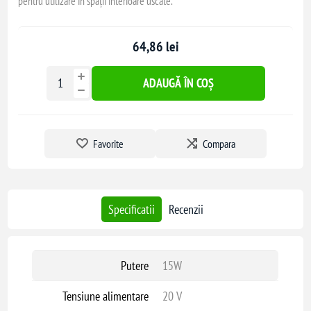
pentru utilizare în spații interioare uscate.
64,86 lei
ADAUGĂ ÎN COȘ
Favorite
Compara
Specificatii
Recenzii
Putere
15W
Tensiune alimentare
20 V