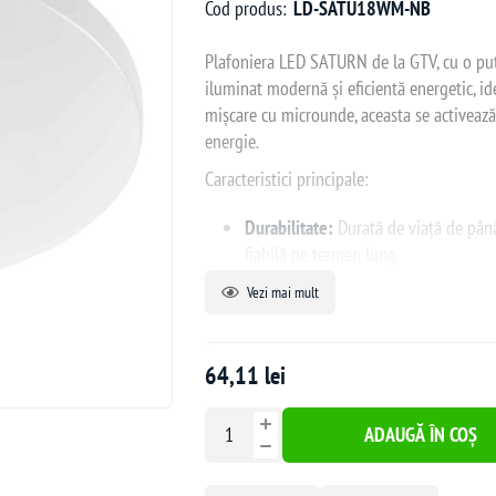
Cod produs:
LD-SATU18WM-NB
Plafoniera LED SATURN de la GTV, cu o pu
iluminat modernă și eficientă energetic, id
mișcare cu microunde, aceasta se activează
energie.
Caracteristici principale:
Durabilitate:
Durată de viață de până
fiabilă pe termen lung.
Senzor de mișcare cu microunde:
De
Vezi mai mult
lumina automat.
Funcție de coridor:
Permite menținere
secunde și 10 minute) după detectarea
64,11 lei
Setări personalizabile:
Zona de detec
de diminuare pot fi ajustate conform 
ADAUGĂ ÎN COȘ
Aplicații recomandate: