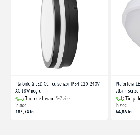
Plafonieră LED CCT cu senzor IP54 220-240V
Plafoniera L
AC 18W negru
alba + senz
Timp de livrare:
5-7 zile
Timp de
în stoc
în stoc
185,74 lei
64,86 lei