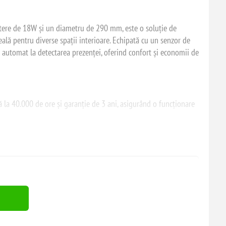
tere de 18W și un diametru de 290 mm, este o soluție de
eală pentru diverse spații interioare. Echipată cu un senzor de
 automat la detectarea prezenței, oferind confort și economii de
 la 40.000 de ore și garanție de 3 ani, asigurând o funcționare
tectează mișcarea chiar și prin obstacole subțiri, activând
a luminii aprinse pentru un interval ajustabil (între 30
 mișcării, ideală pentru coridoare și zone de trecere.
tare, durata iluminării, senzorul de lumină ambientală și modul
preferințelor utilizatorului.