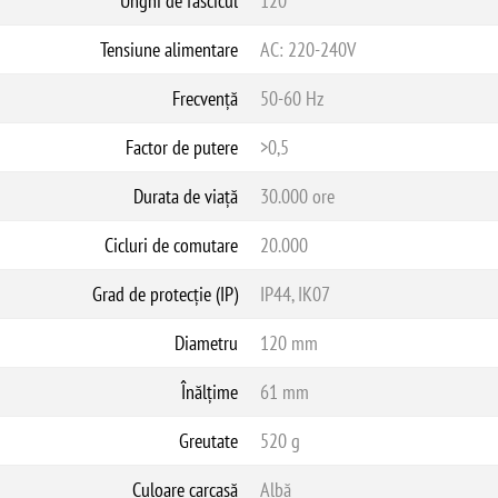
Unghi de fascicul
120°
Tensiune alimentare
AC: 220-240V
Frecvență
50-60 Hz
Factor de putere
>0,5
Durata de viață
30.000 ore
Cicluri de comutare
20.000
Grad de protecție (IP)
IP44, IK07
Diametru
120 mm
Înălțime
61 mm
Greutate
520 g
Culoare carcasă
Albă