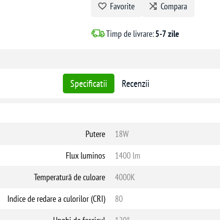
Favorite
Compara
Zone rezidențiale precum sufragerii 
Birouri și săli de conferințe.
Coridoare și zone de tranziție în clădi
Timp de livrare:
5-7 zile
Plafoniera LED SATURN de la GTV combină 
iluminat adaptabilă și eficientă pentru div
Specificatii
Recenzii
Putere
18W
Flux luminos
1400 lm
Temperatură de culoare
4000K
Indice de redare a culorilor (CRI)
80