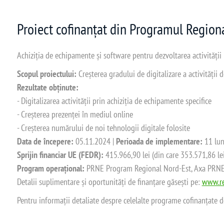
Proiect cofinanțat din Programul Regio
Achiziția de echipamente și software pentru dezvoltarea activității
Scopul proiectului:
Creșterea gradului de digitalizare a activității
Rezultate obținute:
- Digitalizarea activității prin achiziția de echipamente specifice
- Creșterea prezenței în mediul online
- Creșterea numărului de noi tehnologii digitale folosite
Data de începere:
05.11.2024 |
Perioada de implementare:
11 lun
Sprijin financiar UE (FEDR):
415.966,90 lei (din care 353.571,86 le
Program operațional:
PRNE Program Regional Nord-Est, Axa PRNE_P
Detalii suplimentare și oportunități de finanțare găsești pe:
www.re
Pentru informații detaliate despre celelalte programe cofinanțate 