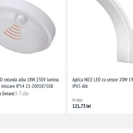
ED rotunda alba 18W 230V lumina
Aplica NICE LED cu senzor 20W 
or miscare IP54 21-200187108
IP65 Alb
 livrare:
5-7 zile
în stoc
121,73 lei