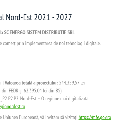
nal Nord-Est 2021 - 2027
 la
SC ENERGO SISTEM DISTRIBUTIE SRL
 de comerț prin implementarea de noi tehnologii digitale.
i |
Valoarea totală a proiectului:
544.359,57 lei
i din FEDR și 62.395,04 lei din BS)
2 P2.P2. Nord-Est – O regiune mai digitalizată
gionordest.ro
de Uniunea Europeană, vă invităm să vizitați
https://mfe.gov.ro