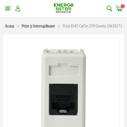
0
Acasa
Prize și întrerupătoare
Priză RJ45 Cat5e UTP Gewiss GW20271