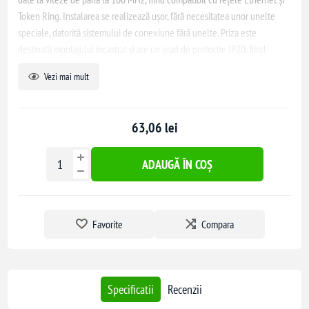
Token Ring. Instalarea se realizează ușor, fără necesitatea unor unelte
speciale, datorită sistemului de conexiune fără unelte. Priza este
destinată montajului încastrat și are un grad de protecție IP20, fiind
potrivită pentru utilizare în spații interioare.
Vezi mai mult
63,06 lei
ADAUGĂ ÎN COȘ
Favorite
Compara
Specificatii
Recenzii