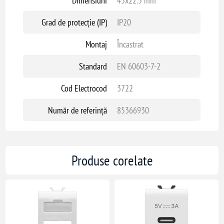
Dimensiuni
45x22.5 mm
Grad de protecție (IP)
IP20
Montaj
Încastrat
Standard
EN 60603-7-2
Cod Electrocod
3722
Număr de referință
85366930
Produse corelate