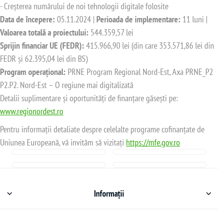
- Creșterea numărului de noi tehnologii digitale folosite
Data de începere:
05.11.2024 |
Perioada de implementare:
11 luni |
Valoarea totală a proiectului:
544.359,57 lei
Sprijin financiar UE (FEDR):
415.966,90 lei (din care 353.571,86 lei din
FEDR și 62.395,04 lei din BS)
Program operațional:
PRNE Program Regional Nord-Est, Axa PRNE_P2
P2.P2. Nord-Est – O regiune mai digitalizată
Detalii suplimentare și oportunități de finanțare găsești pe:
www.regionordest.ro
Pentru informații detaliate despre celelalte programe cofinanțate de
Uniunea Europeană, vă invităm să vizitați
https://mfe.gov.ro
Informații