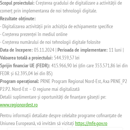
Scopul proiectului:
Creșterea gradului de digitalizare a activității de
comerț prin implementarea de noi tehnologii digitale.
Rezultate obținute:
- Digitalizarea activității prin achiziția de echipamente specifice
- Creșterea prezenței în mediul online
- Creșterea numărului de noi tehnologii digitale folosite
Data de începere:
05.11.2024 |
Perioada de implementare:
11 luni |
Valoarea totală a proiectului:
544.359,57 lei
Sprijin financiar UE (FEDR):
415.966,90 lei (din care 353.571,86 lei din
FEDR și 62.395,04 lei din BS)
Program operațional:
PRNE Program Regional Nord-Est, Axa PRNE_P2
P2.P2. Nord-Est – O regiune mai digitalizată
Detalii suplimentare și oportunități de finanțare găsești pe:
www.regionordest.ro
Pentru informații detaliate despre celelalte programe cofinanțate de
Uniunea Europeană, vă invităm să vizitați
https://mfe.gov.ro