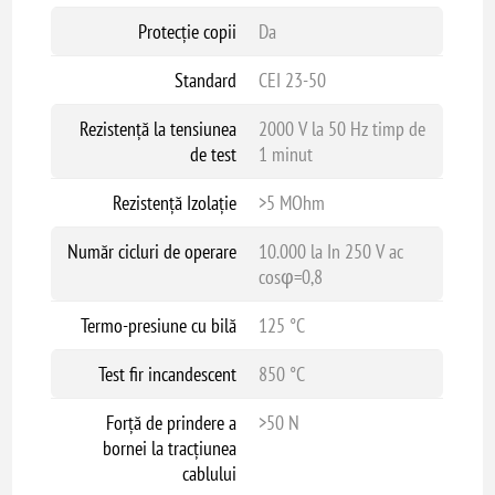
Protecție copii
Da
Standard
CEI 23-50
Rezistență la tensiunea
2000 V la 50 Hz timp de
de test
1 minut
Rezistență Izolație
>5 MOhm
Număr cicluri de operare
10.000 la In 250 V ac
cosφ=0,8
Termo-presiune cu bilă
125 °C
Test fir incandescent
850 °C
Forță de prindere a
>50 N
bornei la tracțiunea
cablului