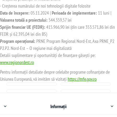
- Creșterea numărului de noi tehnologii digitale folosite
Data de începere:
05.11.2024 |
Perioada de implementare:
11 luni |
Valoarea totală a proiectului:
544.359,57 lei
Sprijin financiar UE (FEDR):
415.966,90 lei (din care 353.571,86 lei din
FEDR și 62.395,04 lei din BS)
Program operațional:
PRNE Program Regional Nord-Est, Axa PRNE_P2
P2.P2. Nord-Est – O regiune mai digitalizată
Detalii suplimentare și oportunități de finanțare găsești pe:
www.regionordest.ro
Pentru informații detaliate despre celelalte programe cofinanțate de
Uniunea Europeană, vă invităm să vizitați
https://mfe.gov.ro
Informații