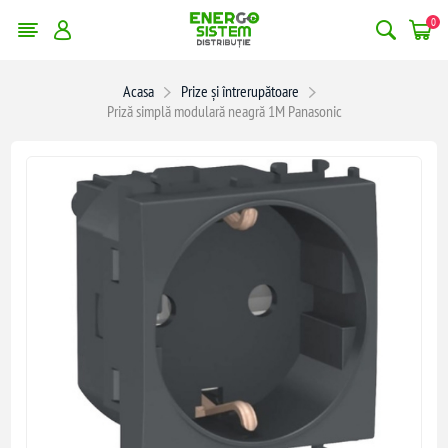
0
Acasa
Prize și întrerupătoare
Priză simplă modulară neagră 1M Panasonic