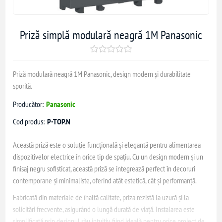
Priză simplă modulară neagră 1M Panasonic
Priză modulară neagră 1M Panasonic, design modern și durabilitate
sporită.
Producător:
Panasonic
Cod produs:
P-TOP.N
Această priză este o soluție funcțională și elegantă pentru alimentarea
dispozitivelor electrice în orice tip de spațiu. Cu un design modern și un
finisaj negru sofisticat, această priză se integrează perfect în decoruri
contemporane și minimaliste, oferind atât estetică, cât și performanță.
Fabricată din materiale de înaltă calitate, priza rezistă la uzură și la
solicitări frecvente, asigurând o lungă durată de viață. Instalarea este
simplificată prin designul său intuitiv, fiind ideală pentru orice proiect de