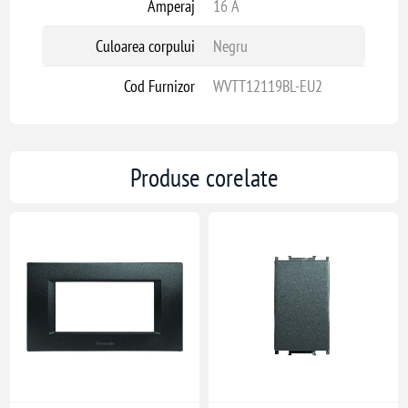
Amperaj
16 A
Culoarea corpului
Negru
Cod Furnizor
WVTT12119BL-EU2
Produse corelate