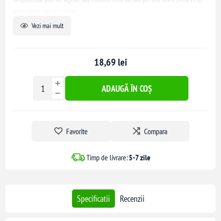
amenajare sau renovare.
Vezi mai mult
18,69 lei
ADAUGĂ ÎN COȘ
Favorite
Compara
Timp de livrare:
5-7 zile
Specificatii
Recenzii