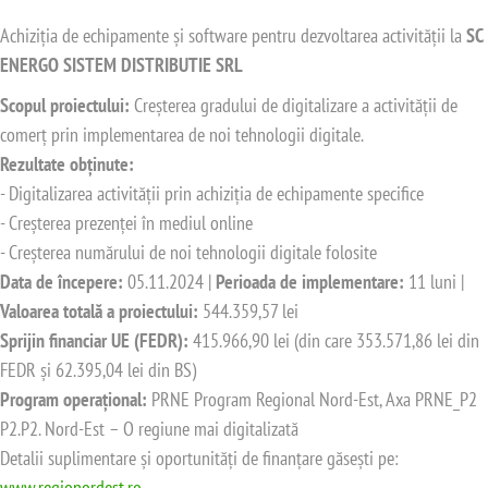
Achiziția de echipamente și software pentru dezvoltarea activității la
SC
ENERGO SISTEM DISTRIBUTIE SRL
Scopul proiectului:
Creșterea gradului de digitalizare a activității de
comerț prin implementarea de noi tehnologii digitale.
Rezultate obținute:
- Digitalizarea activității prin achiziția de echipamente specifice
- Creșterea prezenței în mediul online
- Creșterea numărului de noi tehnologii digitale folosite
Data de începere:
05.11.2024 |
Perioada de implementare:
11 luni |
Valoarea totală a proiectului:
544.359,57 lei
Sprijin financiar UE (FEDR):
415.966,90 lei (din care 353.571,86 lei din
FEDR și 62.395,04 lei din BS)
Program operațional:
PRNE Program Regional Nord-Est, Axa PRNE_P2
P2.P2. Nord-Est – O regiune mai digitalizată
Detalii suplimentare și oportunități de finanțare găsești pe:
www.regionordest.ro