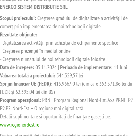
ENERGO SISTEM DISTRIBUTIE SRL
Scopul proiectului:
Creșterea gradului de digitalizare a activității de
comerț prin implementarea de noi tehnologii digitale.
Rezultate obținute:
- Digitalizarea activității prin achiziția de echipamente specifice
- Creșterea prezenței în mediul online
- Creșterea numărului de noi tehnologii digitale folosite
Data de începere:
05.11.2024 |
Perioada de implementare:
11 luni |
Valoarea totală a proiectului:
544.359,57 lei
Sprijin financiar UE (FEDR):
415.966,90 lei (din care 353.571,86 lei din
FEDR și 62.395,04 lei din BS)
Program operațional:
PRNE Program Regional Nord-Est, Axa PRNE_P2
P2.P2. Nord-Est – O regiune mai digitalizată
Detalii suplimentare și oportunități de finanțare găsești pe:
www.regionordest.ro
Pentru informații detaliate despre celelalte programe cofinanțate de