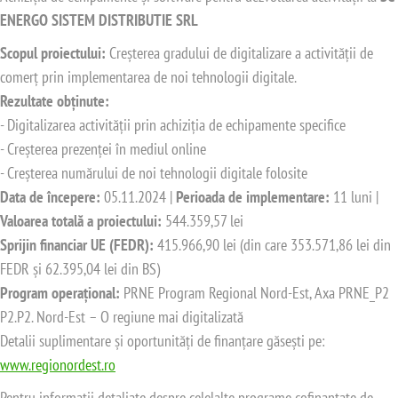
ENERGO SISTEM DISTRIBUTIE SRL
Scopul proiectului:
Creșterea gradului de digitalizare a activității de
comerț prin implementarea de noi tehnologii digitale.
Rezultate obținute:
- Digitalizarea activității prin achiziția de echipamente specifice
- Creșterea prezenței în mediul online
- Creșterea numărului de noi tehnologii digitale folosite
Data de începere:
05.11.2024 |
Perioada de implementare:
11 luni |
Valoarea totală a proiectului:
544.359,57 lei
Sprijin financiar UE (FEDR):
415.966,90 lei (din care 353.571,86 lei din
FEDR și 62.395,04 lei din BS)
Program operațional:
PRNE Program Regional Nord-Est, Axa PRNE_P2
P2.P2. Nord-Est – O regiune mai digitalizată
Detalii suplimentare și oportunități de finanțare găsești pe:
www.regionordest.ro
Pentru informații detaliate despre celelalte programe cofinanțate de