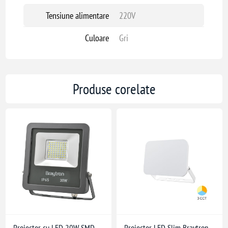
Tensiune alimentare
220V
Culoare
Gri
Produse corelate
Proiector cu LED 20W SMD
Proiector LED Slim Braytron