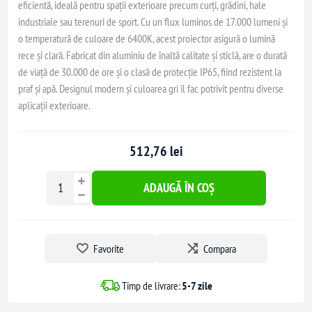
eficientă, ideală pentru spații exterioare precum curți, grădini, hale
industriale sau terenuri de sport. Cu un flux luminos de 17.000 lumeni și
o temperatură de culoare de 6400K, acest proiector asigură o lumină
rece și clară. Fabricat din aluminiu de înaltă calitate și sticlă, are o durată
de viață de 30.000 de ore și o clasă de protecție IP65, fiind rezistent la
praf și apă. Designul modern și culoarea gri îl fac potrivit pentru diverse
aplicații exterioare.
512,76 lei
ADAUGĂ ÎN COȘ
Favorite
Compara
Timp de livrare:
5-7 zile