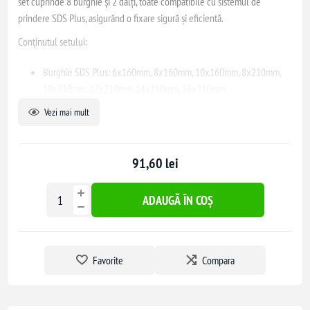
set cuprinde 8 burghie și 2 dălți, toate compatibile cu sistemul de
prindere SDS Plus, asigurând o fixare sigură și eficientă.
Conținutul setului:
Burghie SDS Plus: 6x160mm, 8x160mm, 10x160mm, 8x210mm,
10x210mm, 12x210mm, 14x210mm, 16x210mm
Dălți SDS Plus: daltă ascuțită 14x250mm, daltă lată 14x250x20mm
Vezi mai mult
Acest set este potrivit atât pentru profesioniști, cât și pentru pasionații de
bricolaj, oferind un raport calitate-preț excelent.
91,60 lei
ADAUGĂ ÎN COȘ
Favorite
Compara