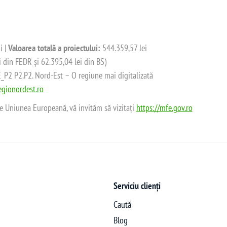
i |
Valoarea totală a proiectului:
544.359,57 lei
i din FEDR și 62.395,04 lei din BS)
2 P2.P2. Nord-Est – O regiune mai digitalizată
gionordest.ro
de Uniunea Europeană, vă invităm să vizitați
https://mfe.gov.ro
Serviciu clienți
Caută
Blog