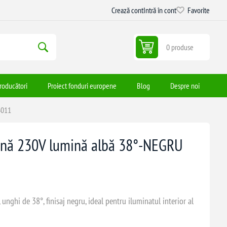
Crează cont
Intră în cont
Favorite
0 produse
roducători
Proiect fonduri europene
Blog
Despre noi
4011
ină 230V lumină albă 38°-NEGRU
nghi de 38°, finisaj negru, ideal pentru iluminatul interior al