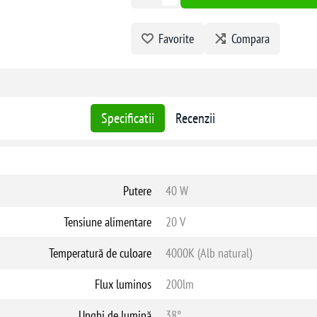
Favorite
Compara
Specificatii
Recenzii
Putere
40 W
Tensiune alimentare
20 V
Temperatură de culoare
4000K (Alb natural)
Flux luminos
200lm
Unghi de lumină
38°