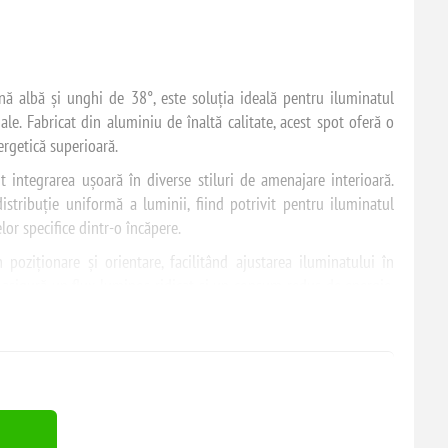
 albă și unghi de 38°, este soluția ideală pentru iluminatul
iale. Fabricat din aluminiu de înaltă calitate, acest spot oferă o
ergetică superioară.
 integrarea ușoară în diverse stiluri de amenajare interioară.
stribuție uniformă a luminii, fiind potrivit pentru iluminatul
lor specifice dintr-o încăpere.
n poziționare și orientare, facilitând ajustarea iluminatului în
 asigură un flux luminos ridicat și un consum redus de energie,
are.