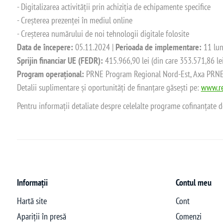
- Digitalizarea activității prin achiziția de echipamente specifice
- Creșterea prezenței în mediul online
- Creșterea numărului de noi tehnologii digitale folosite
Data de începere:
05.11.2024 |
Perioada de implementare:
11 lun
Sprijin financiar UE (FEDR):
415.966,90 lei (din care 353.571,86 le
Program operațional:
PRNE Program Regional Nord-Est, Axa PRNE_P
Detalii suplimentare și oportunități de finanțare găsești pe:
www.re
Pentru informații detaliate despre celelalte programe cofinanțate 
Informații
Contul meu
Hartă site
Cont
Apariții în presă
Comenzi