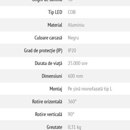
Tip LED
COB
Material
Aluminiu
Culoare carcasă
Negru
Grad de protecție (IP)
IP20
Durata de viață
25.000 ore
Dimensiuni
600 mm
Montaj
Pe șină monofazată tip L
Rotire orizontală
360°
Rotire verticală
90°
Greutate
0,31 kg