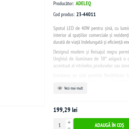
Producător:
ADELEQ
Cod produs:
23-44011
Spotul LED de 40W pentru șină, cu lumină
interior al spațiilor comerciale și rezidenț
durată de viață îndelungată și eficiență en
Designul modern și finisajul negru permit
Unghiul de iluminare de 38° asigură o di
accentuat al vitrinelor, produselor sau zone
Instalarea pe șină permite flexibilitate î
funcție de necesități. Tehnologia LED COB
Vezi mai mult
contribuind la reducerea costurilor de oper
199,29 lei
ADAUGĂ ÎN COȘ