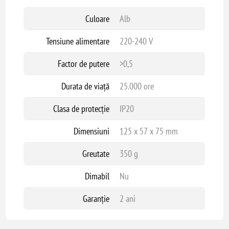
Culoare
Alb
Tensiune alimentare
220-240 V
Factor de putere
>0,5
Durata de viață
25.000 ore
Clasa de protecție
IP20
Dimensiuni
125 x 57 x 75 mm
Greutate
350 g
Dimabil
Nu
Garanție
2 ani