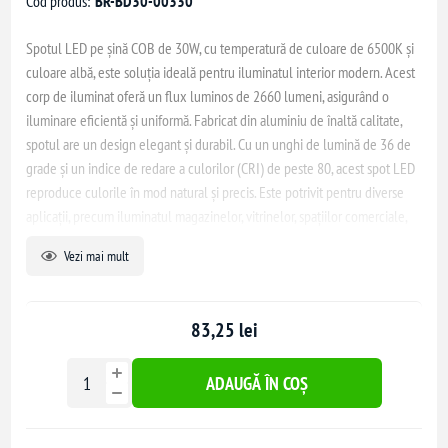
Cod produs:
BR-BD30-00330
Spotul LED pe șină COB de 30W, cu temperatură de culoare de 6500K și
culoare albă, este soluția ideală pentru iluminatul interior modern. Acest
corp de iluminat oferă un flux luminos de 2660 lumeni, asigurând o
iluminare eficientă și uniformă. Fabricat din aluminiu de înaltă calitate,
spotul are un design elegant și durabil. Cu un unghi de lumină de 36 de
grade și un indice de redare a culorilor (CRI) de peste 80, acest spot LED
reproduce culorile în mod natural și precis. Este potrivit pentru diverse
aplicații, precum iluminatul magazinelor, vitrinelor, spațiilor comerciale,
muzeelor, showroom-urilor și expozițiilor. Instalarea pe șină permite
Vezi mai mult
ajustarea ușoară a direcției luminii, oferind flexibilitate în designul
iluminatului interior.
83,25 lei
ADAUGĂ ÎN COȘ