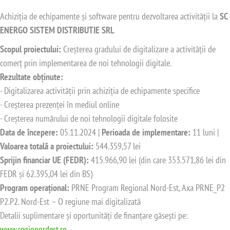
Achiziția de echipamente și software pentru dezvoltarea activității la
SC
ENERGO SISTEM DISTRIBUTIE SRL
Scopul proiectului:
Creșterea gradului de digitalizare a activității de
comerț prin implementarea de noi tehnologii digitale.
Rezultate obținute:
- Digitalizarea activității prin achiziția de echipamente specifice
- Creșterea prezenței în mediul online
- Creșterea numărului de noi tehnologii digitale folosite
Data de începere:
05.11.2024 |
Perioada de implementare:
11 luni |
Valoarea totală a proiectului:
544.359,57 lei
Sprijin financiar UE (FEDR):
415.966,90 lei (din care 353.571,86 lei din
FEDR și 62.395,04 lei din BS)
Program operațional:
PRNE Program Regional Nord-Est, Axa PRNE_P2
P2.P2. Nord-Est – O regiune mai digitalizată
Detalii suplimentare și oportunități de finanțare găsești pe:
www.regionordest.ro