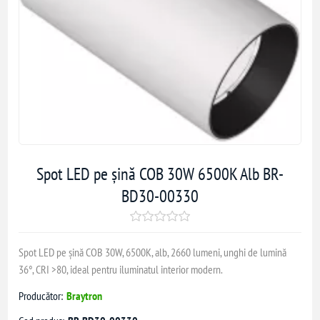
Spot LED pe șină COB 30W 6500K Alb BR-
BD30-00330
Spot LED pe șină COB 30W, 6500K, alb, 2660 lumeni, unghi de lumină
36°, CRI >80, ideal pentru iluminatul interior modern.
Producător:
Braytron