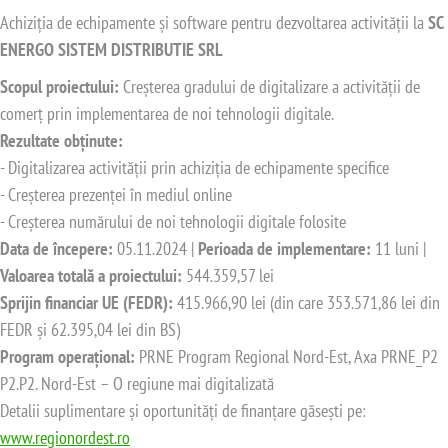
Achiziția de echipamente și software pentru dezvoltarea activității la
SC
ENERGO SISTEM DISTRIBUTIE SRL
Scopul proiectului:
Creșterea gradului de digitalizare a activității de
comerț prin implementarea de noi tehnologii digitale.
Rezultate obținute:
- Digitalizarea activității prin achiziția de echipamente specifice
- Creșterea prezenței în mediul online
- Creșterea numărului de noi tehnologii digitale folosite
Data de începere:
05.11.2024 |
Perioada de implementare:
11 luni |
Valoarea totală a proiectului:
544.359,57 lei
Sprijin financiar UE (FEDR):
415.966,90 lei (din care 353.571,86 lei din
FEDR și 62.395,04 lei din BS)
Program operațional:
PRNE Program Regional Nord-Est, Axa PRNE_P2
P2.P2. Nord-Est – O regiune mai digitalizată
Detalii suplimentare și oportunități de finanțare găsești pe:
www.regionordest.ro