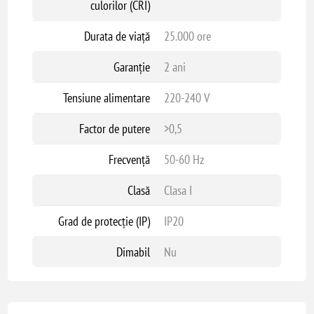
culorilor (CRI)
Durata de viață
25.000 ore
Garanție
2 ani
Tensiune alimentare
220-240 V
Factor de putere
>0,5
Frecvență
50-60 Hz
Clasă
Clasa I
Grad de protecție (IP)
IP20
Dimabil
Nu