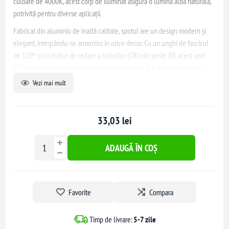
culoare de 4000K, acest corp de iluminat asigură o lumină albă naturală,
potrivită pentru diverse aplicații.
Fabricat din aluminiu de înaltă calitate, spotul are un design modern și
elegant, integrându-se armonios în orice decor. Cu un unghi de fascicul
de 120° și un indice de redare a culorilor (CRI) de peste 80, acest spot
LED garantează o reproducere fidelă a culorilor și o distribuție largă a
luminii.
Vezi mai mult
Durata de viață estimată este de 20.000 de ore, iar produsul beneficiază
de o garanție de 2 ani, oferind astfel fiabilitate și siguranță în utilizare.
33,03 lei
ADAUGĂ ÎN COȘ
Favorite
Compara
Timp de livrare:
5-7 zile