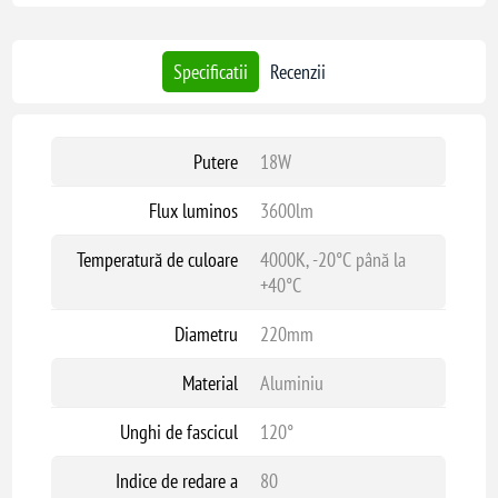
Specificatii
Recenzii
Putere
18W
Flux luminos
3600lm
Temperatură de culoare
4000K, -20°C până la
+40°C
Diametru
220mm
Material
Aluminiu
Unghi de fascicul
120°
Indice de redare a
80