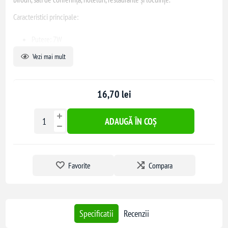
Caracteristici principale:
Putere: 7W
Temperatură de culoare: Alb neutru (4000K)
Vezi mai mult
Dimensiuni: Ø90 x 45 mm
Dimensiune decupaj tavan: Ø78 mm
Tensiune de alimentare: 230V
16,70 lei
Grad de protecție: IP20
Material: Aluminiu
ADAUGĂ ÎN COȘ
Unghi de lumină: 38°
Durată de viață: ≥25.000 ore
Acest spot LED este ușor de instalat și oferă o iluminare uniformă și de
Favorite
Compara
calitate, fiind o alegere excelentă pentru înlocuirea spoturilor
tradiționale.
Specificatii
Recenzii