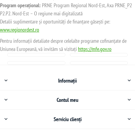
Program operațional:
PRNE Program Regional Nord-Est, Axa PRNE_P2
P2.P2. Nord-Est – O regiune mai digitalizată
Detalii suplimentare și oportunități de finanțare găsești pe:
www.regionordest.ro
Pentru informații detaliate despre celelalte programe cofinanțate de
Uniunea Europeană, vă invităm să vizitați
https://mfe.gov.ro
Informații
Contul meu
Serviciu clienți