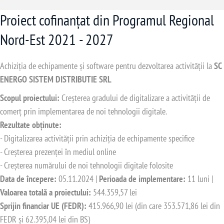
Proiect cofinanțat din Programul Regional
Nord-Est 2021 - 2027
Achiziția de echipamente și software pentru dezvoltarea activității la
SC
ENERGO SISTEM DISTRIBUTIE SRL
Scopul proiectului:
Creșterea gradului de digitalizare a activității de
comerț prin implementarea de noi tehnologii digitale.
Rezultate obținute:
- Digitalizarea activității prin achiziția de echipamente specifice
- Creșterea prezenței în mediul online
- Creșterea numărului de noi tehnologii digitale folosite
Data de începere:
05.11.2024 |
Perioada de implementare:
11 luni |
Valoarea totală a proiectului:
544.359,57 lei
Sprijin financiar UE (FEDR):
415.966,90 lei (din care 353.571,86 lei din
FEDR și 62.395,04 lei din BS)