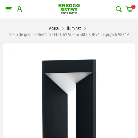
0
Acasa
Iluminat
Stâlp de grădină Nembro LED 10W 900lm 3000K IP54 negru/alb 98749