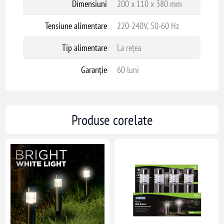
Dimensiuni
200 x 110 x 380 mm
Tensiune alimentare
220-240V, 50-60 Hz
Tip alimentare
La rețea
Garanție
60 luni
Produse corelate