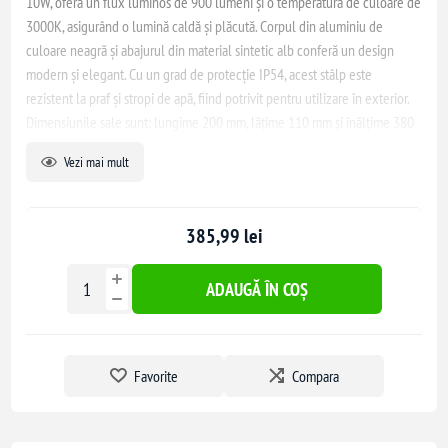
10W, oferă un flux luminos de 900 lumeni și o temperatură de culoare de
3000K, asigurând o lumină caldă și plăcută. Corpul din aluminiu de
culoare neagră și abajurul din material sintetic alb conferă un design
modern și elegant. Cu un grad de protecție IP54, acest stâlp este
rezistent la praf și stropi de apă, fiind potrivit pentru utilizare în exterior.
Dimensiunile sale sunt: lungime 200 mm, lățime 110 mm și înălțime 380
mm.
Vezi mai mult
385,99 lei
ADAUGĂ ÎN COȘ
Favorite
Compara