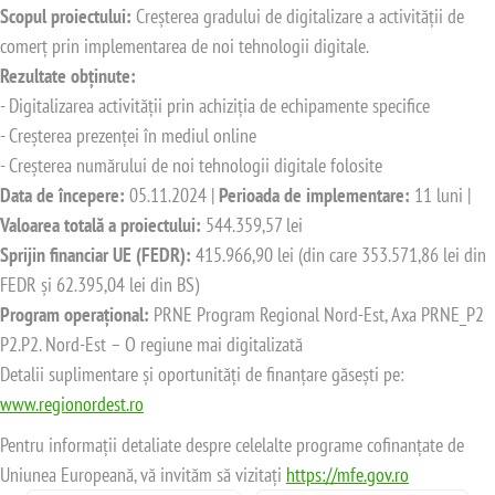
Scopul proiectului:
Creșterea gradului de digitalizare a activității de
comerț prin implementarea de noi tehnologii digitale.
Rezultate obținute:
- Digitalizarea activității prin achiziția de echipamente specifice
- Creșterea prezenței în mediul online
- Creșterea numărului de noi tehnologii digitale folosite
Data de începere:
05.11.2024 |
Perioada de implementare:
11 luni |
Valoarea totală a proiectului:
544.359,57 lei
Sprijin financiar UE (FEDR):
415.966,90 lei (din care 353.571,86 lei din
FEDR și 62.395,04 lei din BS)
Program operațional:
PRNE Program Regional Nord-Est, Axa PRNE_P2
P2.P2. Nord-Est – O regiune mai digitalizată
Detalii suplimentare și oportunități de finanțare găsești pe:
www.regionordest.ro
Pentru informații detaliate despre celelalte programe cofinanțate de
Uniunea Europeană, vă invităm să vizitați
https://mfe.gov.ro