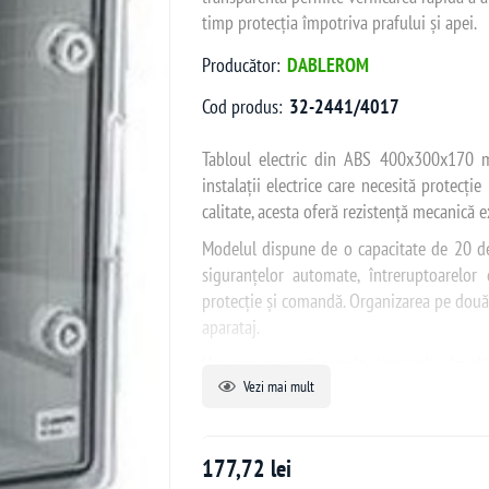
timp protecția împotriva prafului și apei.
Producător:
DABLEROM
Cod produs:
32-2441/4017
Tabloul electric din ABS 400x300x170 m
instalații electrice care necesită protecție
calitate, acesta oferă rezistență mecanică e
Modelul dispune de o capacitate de 20 de 
siguranțelor automate, întreruptoarelor 
protecție și comandă. Organizarea pe două râ
aparataj.
Ușa transparentă permite inspecția vizual
Vezi mai mult
protecție al tabloului. Această caracteri
industriale unde verificarea periodică a cir
Gradul de protecție IP65 asigură protecție
177,72 lei
orice direcție, ceea ce face tabloul ideal 