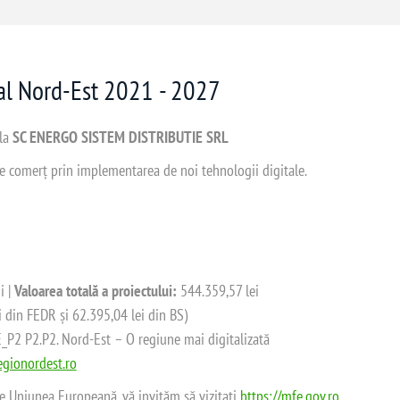
nal Nord-Est 2021 - 2027
 la
SC ENERGO SISTEM DISTRIBUTIE SRL
 de comerț prin implementarea de noi tehnologii digitale.
i |
Valoarea totală a proiectului:
544.359,57 lei
i din FEDR și 62.395,04 lei din BS)
2 P2.P2. Nord-Est – O regiune mai digitalizată
gionordest.ro
de Uniunea Europeană, vă invităm să vizitați
https://mfe.gov.ro