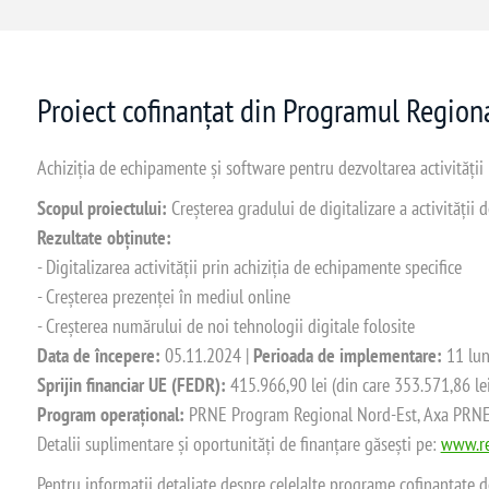
Proiect cofinanțat din Programul Regio
Achiziția de echipamente și software pentru dezvoltarea activității
Scopul proiectului:
Creșterea gradului de digitalizare a activității
Rezultate obținute:
- Digitalizarea activității prin achiziția de echipamente specifice
- Creșterea prezenței în mediul online
- Creșterea numărului de noi tehnologii digitale folosite
Data de începere:
05.11.2024 |
Perioada de implementare:
11 lun
Sprijin financiar UE (FEDR):
415.966,90 lei (din care 353.571,86 le
Program operațional:
PRNE Program Regional Nord-Est, Axa PRNE_P
Detalii suplimentare și oportunități de finanțare găsești pe:
www.re
Pentru informații detaliate despre celelalte programe cofinanțate 