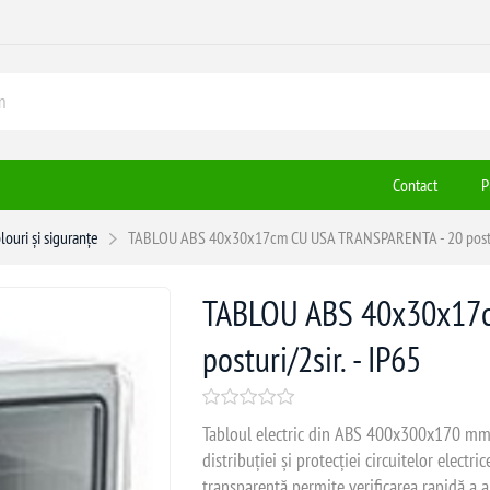
Contact
P
louri și siguranțe
TABLOU ABS 40x30x17cm CU USA TRANSPARENTA - 20 posturi
TABLOU ABS 40x30x17
posturi/2sir. - IP65
Tabloul electric din ABS 400x300x170 mm cu
distribuției și protecției circuitelor electri
transparentă permite verificarea rapidă a a