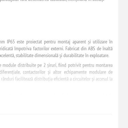
m IP65 este proiectat pentru montaj aparent și utilizare în
 ridicată împotriva factorilor externi. Fabricat din ABS de înaltă
xcelentă, stabilitate dimensională și durabilitate în exploatare.
module distribuite pe 2 șiruri, fiind potrivit pentru montarea
diferențiale, contactorilor și altor echipamente modulare de
nduri facilitează distribuția eficientă a circuitelor și accesul la
ă rapidă a echipamentelor instalate fără a compromite gradul de
stică este deosebit de utilă în spațiile tehnice, comerciale și
cuitelor este necesară.
 completă împotriva prafului și rezistență la jeturi de apă din
pentru utilizare în exterior, hale industriale, ateliere, garaje,