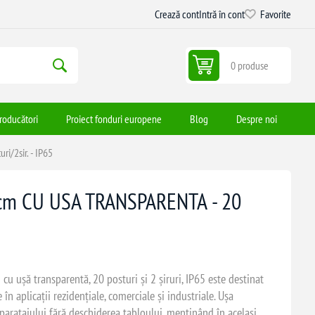
Crează cont
Intră în cont
Favorite
0 produse
roducători
Proiect fonduri europene
Blog
Despre noi
/2sir. - IP65
cm CU USA TRANSPARENTA - 20
 ușă transparentă, 20 posturi și 2 șiruri, IP65 este destinat
ce în aplicații rezidențiale, comerciale și industriale. Ușa
paratajului fără deschiderea tabloului, menținând în același