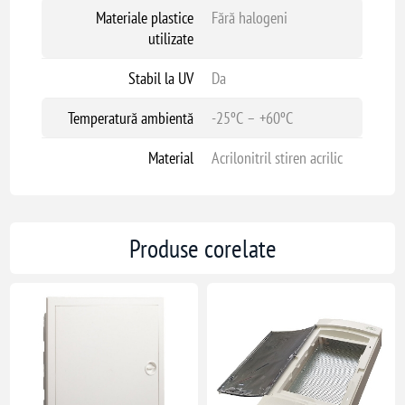
Materiale plastice
Fără halogeni
utilizate
Stabil la UV
Da
Temperatură ambientă
-25ºC – +60ºC
Material
Acrilonitril stiren acrilic
Produse corelate