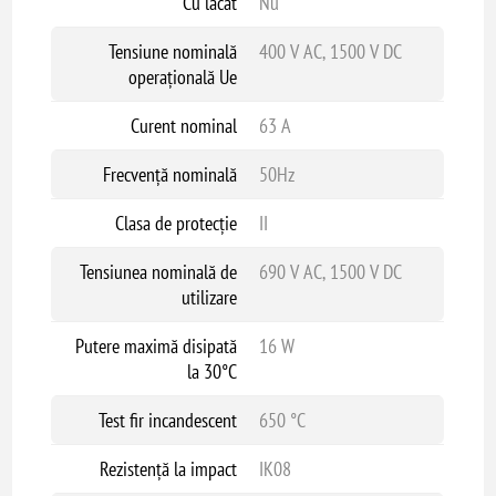
Cu lacăt
Nu
Tensiune nominală
400 V AC, 1500 V DC
operațională Ue
Curent nominal
63 A
Frecvență nominală
50Hz
Clasa de protecție
II
Tensiunea nominală de
690 V AC, 1500 V DC
utilizare
Putere maximă disipată
16 W
la 30°C
Test fir incandescent
650 °C
Rezistență la impact
IK08