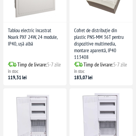
Tablou electric încastrat
Cofret de distribuție din
Noark PXF 24W, 24 module,
plastic PNS-MM 36T pentru
IP40, ușă albă
dispozitive multimedia,
montare aparentă, IP40
113408
Timp de livrare:
5-7 zile
Timp de livrare:
5-7 zile
în stoc
în stoc
119,31 lei
183,07 lei