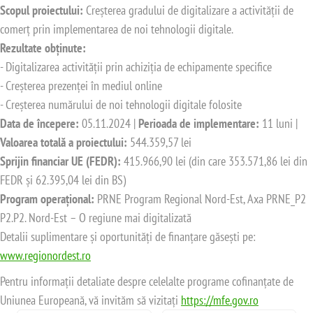
Scopul proiectului:
Creșterea gradului de digitalizare a activității de
comerț prin implementarea de noi tehnologii digitale.
Rezultate obținute:
- Digitalizarea activității prin achiziția de echipamente specifice
- Creșterea prezenței în mediul online
- Creșterea numărului de noi tehnologii digitale folosite
Data de începere:
05.11.2024 |
Perioada de implementare:
11 luni |
Valoarea totală a proiectului:
544.359,57 lei
Sprijin financiar UE (FEDR):
415.966,90 lei (din care 353.571,86 lei din
FEDR și 62.395,04 lei din BS)
Program operațional:
PRNE Program Regional Nord-Est, Axa PRNE_P2
P2.P2. Nord-Est – O regiune mai digitalizată
Detalii suplimentare și oportunități de finanțare găsești pe:
www.regionordest.ro
Pentru informații detaliate despre celelalte programe cofinanțate de
Uniunea Europeană, vă invităm să vizitați
https://mfe.gov.ro