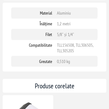
Material
Aluminiu
Înălțime
1,2 metri
Filet
5/8" și 1/4"
Compatibilitate
TLL156508, TLL306505,
TLL305205
Greutate
0,510 kg
Produse corelate