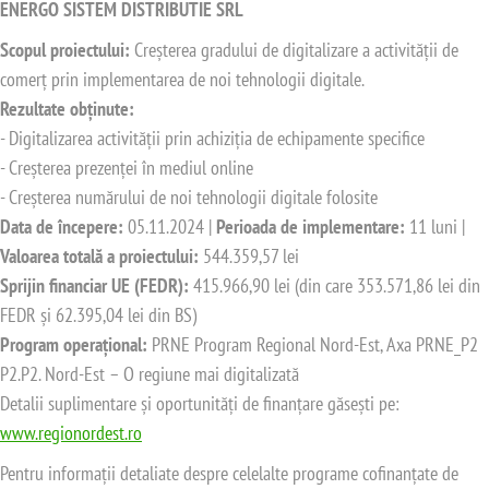
ENERGO SISTEM DISTRIBUTIE SRL
Scopul proiectului:
Creșterea gradului de digitalizare a activității de
comerț prin implementarea de noi tehnologii digitale.
Rezultate obținute:
- Digitalizarea activității prin achiziția de echipamente specifice
- Creșterea prezenței în mediul online
- Creșterea numărului de noi tehnologii digitale folosite
Data de începere:
05.11.2024 |
Perioada de implementare:
11 luni |
Valoarea totală a proiectului:
544.359,57 lei
Sprijin financiar UE (FEDR):
415.966,90 lei (din care 353.571,86 lei din
FEDR și 62.395,04 lei din BS)
Program operațional:
PRNE Program Regional Nord-Est, Axa PRNE_P2
P2.P2. Nord-Est – O regiune mai digitalizată
Detalii suplimentare și oportunități de finanțare găsești pe:
www.regionordest.ro
Pentru informații detaliate despre celelalte programe cofinanțate de