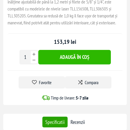
înălțime ajustabilă de până la 1,2 metri și filete de 5/8" și 1/4", este
compatibil cu modelele de nivele laser TLL156508, TLL306505 și
TLL305205. Greutatea sa redusă de 1,0 kg îl face ușor de transportat și
manevrat, fiind potrivit atât pentru utilizări interioare, cât și exterioare.
153,19 lei
ADAUGĂ ÎN COȘ
Favorite
Compara
Timp de livrare:
5-7 zile
Specificatii
Recenzii