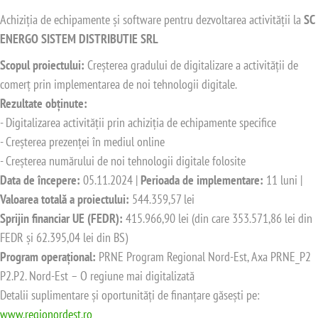
Achiziția de echipamente și software pentru dezvoltarea activității la
SC
ENERGO SISTEM DISTRIBUTIE SRL
Scopul proiectului:
Creșterea gradului de digitalizare a activității de
comerț prin implementarea de noi tehnologii digitale.
Rezultate obținute:
- Digitalizarea activității prin achiziția de echipamente specifice
- Creșterea prezenței în mediul online
- Creșterea numărului de noi tehnologii digitale folosite
Data de începere:
05.11.2024 |
Perioada de implementare:
11 luni |
Valoarea totală a proiectului:
544.359,57 lei
Sprijin financiar UE (FEDR):
415.966,90 lei (din care 353.571,86 lei din
FEDR și 62.395,04 lei din BS)
Program operațional:
PRNE Program Regional Nord-Est, Axa PRNE_P2
P2.P2. Nord-Est – O regiune mai digitalizată
Detalii suplimentare și oportunități de finanțare găsești pe:
www.regionordest.ro