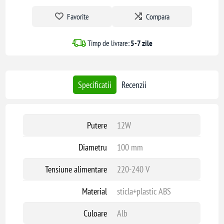
Model: VT-8005230
Favorite
Compara
Putere: 12W
Diametru: 100 mm
Timp de livrare:
5-7 zile
Tensiune alimentare: 220-240V
Material: sticlă + plastic ABS
Culoare: alb
Specificatii
Recenzii
Funcție antiretur: Da
Utilizare: interior (baie, bucătărie, spații tehnice)
Putere
12W
Diametru
100 mm
Tensiune alimentare
220-240 V
Material
sticla+plastic ABS
Culoare
Alb