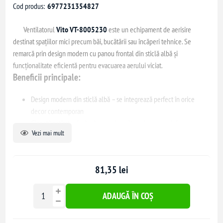
Cod produs:
6977231354827
Ventilatorul
Vito VT-8005230
este un echipament de aerisire
destinat spațiilor mici precum băi, bucătării sau încăperi tehnice. Se
remarcă prin design modern cu panou frontal din sticlă albă și
funcționalitate eficientă pentru evacuarea aerului viciat.
Beneficii principale:
Design modern din sticlă albă – se integrează perfect în orice
decor contemporan
Clapetă antiretur inclusă – previne pătrunderea aerului rece sau a
Vezi mai mult
mirosurilor neplăcute
Diametru Ø100 mm – ideal pentru montaj standard în baie sau
bucătărie
81,35 lei
Consum redus de energie – doar 12W
Funcționare silențioasă – confort sporit în utilizare zilnică
Instalare ușoară – potrivit pentru montaj pe perete sau tavan
ADAUGĂ ÎN COȘ
🔧 Specificații tehnice: