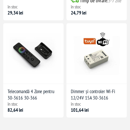
Timp de livrare:
5-7 zile
în stoc
în stoc
29,34 lei
24,79 lei
Telecomandă 4 Zone pentru
Dimmer și controler Wi-Fi
30-3616 30-366
12/24V 15A 30-3616
în stoc
în stoc
82,64 lei
101,64 lei