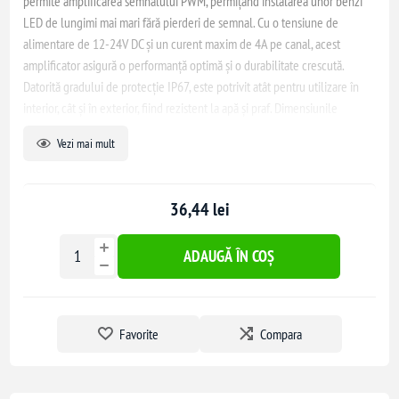
permite amplificarea semnalului PWM, permițând instalarea unor benzi
LED de lungimi mai mari fără pierderi de semnal. Cu o tensiune de
alimentare de 12-24V DC și un curent maxim de 4A pe canal, acest
amplificator asigură o performanță optimă și o durabilitate crescută.
Datorită gradului de protecție IP67, este potrivit atât pentru utilizare în
interior, cât și în exterior, fiind rezistent la apă și praf. Dimensiunile
compacte și construcția robustă îl fac ușor de integrat în diverse aplicații
Vezi mai mult
de iluminat.
36,44 lei
ADAUGĂ ÎN COȘ
Favorite
Compara