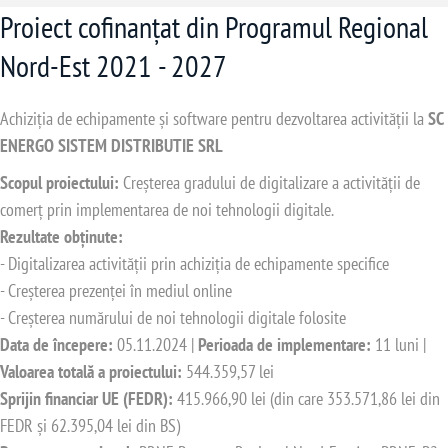
Proiect cofinanțat din Programul Regional
Nord-Est 2021 - 2027
Achiziția de echipamente și software pentru dezvoltarea activității la
SC
ENERGO SISTEM DISTRIBUTIE SRL
Scopul proiectului:
Creșterea gradului de digitalizare a activității de
comerț prin implementarea de noi tehnologii digitale.
Rezultate obținute:
- Digitalizarea activității prin achiziția de echipamente specifice
- Creșterea prezenței în mediul online
- Creșterea numărului de noi tehnologii digitale folosite
Data de începere:
05.11.2024 |
Perioada de implementare:
11 luni |
Valoarea totală a proiectului:
544.359,57 lei
Sprijin financiar UE (FEDR):
415.966,90 lei (din care 353.571,86 lei din
FEDR și 62.395,04 lei din BS)