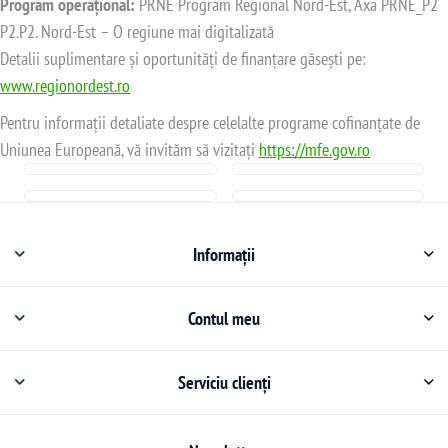
Program operațional:
PRNE Program Regional Nord-Est, Axa PRNE_P2
P2.P2. Nord-Est – O regiune mai digitalizată
Detalii suplimentare și oportunități de finanțare găsești pe:
www.regionordest.ro
Pentru informații detaliate despre celelalte programe cofinanțate de
Uniunea Europeană, vă invităm să vizitați
https://mfe.gov.ro
Informații
Contul meu
Serviciu clienți