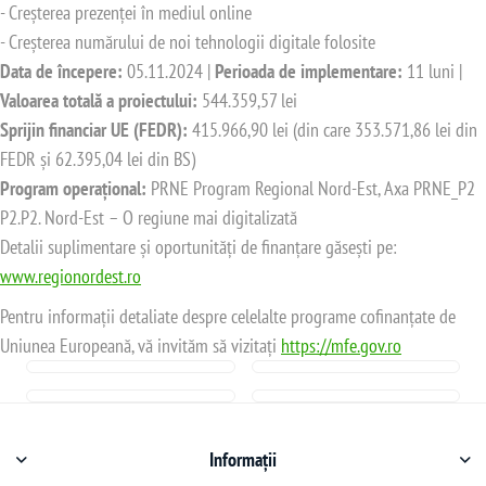
- Creșterea prezenței în mediul online
- Creșterea numărului de noi tehnologii digitale folosite
Data de începere:
05.11.2024 |
Perioada de implementare:
11 luni |
Valoarea totală a proiectului:
544.359,57 lei
Sprijin financiar UE (FEDR):
415.966,90 lei (din care 353.571,86 lei din
FEDR și 62.395,04 lei din BS)
Program operațional:
PRNE Program Regional Nord-Est, Axa PRNE_P2
P2.P2. Nord-Est – O regiune mai digitalizată
Detalii suplimentare și oportunități de finanțare găsești pe:
www.regionordest.ro
Pentru informații detaliate despre celelalte programe cofinanțate de
Uniunea Europeană, vă invităm să vizitați
https://mfe.gov.ro
Informații