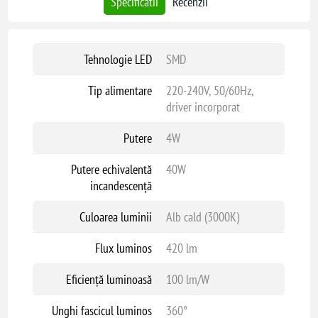
Specificatii
Recenzii
Tehnologie LED
SMD
Tip alimentare
220-240V, 50/60Hz,
driver incorporat
Putere
4W
Putere echivalentă
40W
incandescență
Culoarea luminii
Alb cald (3000K)
Flux luminos
420 lm
Eficiență luminoasă
100 lm/W
Unghi fascicul luminos
360°