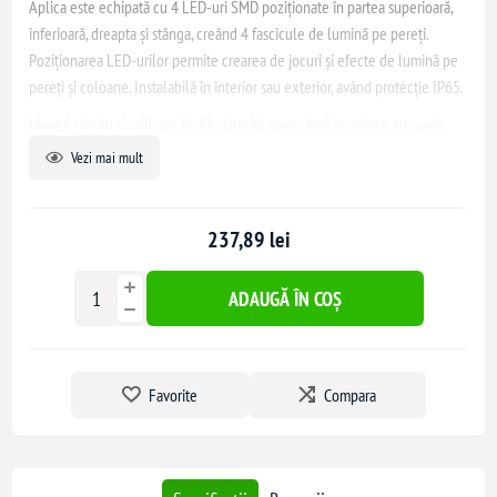
Aplica este echipată cu 4 LED-uri SMD poziționate în partea superioară,
inferioară, dreapta și stânga, creând 4 fascicule de lumină pe pereți.
Poziționarea LED-urilor permite crearea de jocuri și efecte de lumină pe
pereți și coloane. Instalabilă în interior sau exterior, având protecție IP65.
Montaj simplu și utilizare facilă, datorită conexiunii cu cleme cu șurub.
Pachetul include șuruburi și dibluri pentru fixarea pe perete. Driverul de
Vezi mai mult
alimentare este inclus în lampă.
O soluție excelentă pentru iluminarea spațiilor exterioare precum
237,89 lei
grădini, curți, alei pietonale etc. Permite economii de energie de până la
80% comparativ cu o lampă halogen echivalentă și necesită întreținere
redusă.
ADAUGĂ ÎN COȘ
Favorite
Compara