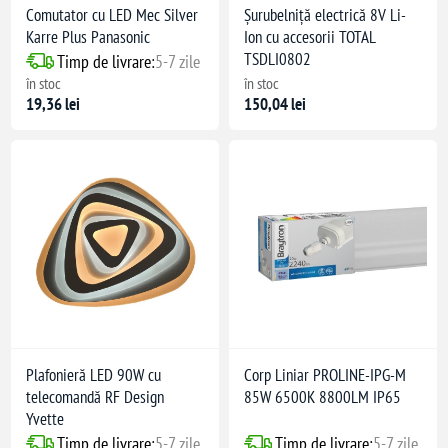
Comutator cu LED Mec Silver
Șurubelniță electrică 8V Li-
Karre Plus Panasonic
Ion cu accesorii TOTAL
TSDLI0802
Timp de livrare:
5-7 zile
în stoc
în stoc
19,36 lei
150,04 lei
Plafonieră LED 90W cu
Corp Liniar PROLINE-IPG-M
telecomandă RF Design
85W 6500K 8800LM IP65
Yvette
Timp de livrare:
5-7 zile
Timp de livrare:
5-7 zile