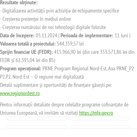
Rezultate obținute:
- Digitalizarea activității prin achiziția de echipamente specifice
- Creșterea prezenței în mediul online
- Creșterea numărului de noi tehnologii digitale folosite
Data de începere:
05.11.2024 |
Perioada de implementare:
11 luni |
Valoarea totală a proiectului:
544.359,57 lei
Sprijin financiar UE (FEDR):
415.966,90 lei (din care 353.571,86 lei din
FEDR și 62.395,04 lei din BS)
Program operațional:
PRNE Program Regional Nord-Est, Axa PRNE_P2
P2.P2. Nord-Est – O regiune mai digitalizată
Detalii suplimentare și oportunități de finanțare găsești pe:
www.regionordest.ro
Pentru informații detaliate despre celelalte programe cofinanțate de
Uniunea Europeană, vă invităm să vizitați
https://mfe.gov.ro