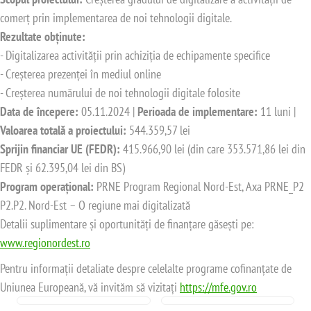
comerț prin implementarea de noi tehnologii digitale.
Rezultate obținute:
- Digitalizarea activității prin achiziția de echipamente specifice
- Creșterea prezenței în mediul online
- Creșterea numărului de noi tehnologii digitale folosite
Data de începere:
05.11.2024 |
Perioada de implementare:
11 luni |
Valoarea totală a proiectului:
544.359,57 lei
Sprijin financiar UE (FEDR):
415.966,90 lei (din care 353.571,86 lei din
FEDR și 62.395,04 lei din BS)
Program operațional:
PRNE Program Regional Nord-Est, Axa PRNE_P2
P2.P2. Nord-Est – O regiune mai digitalizată
Detalii suplimentare și oportunități de finanțare găsești pe:
www.regionordest.ro
Pentru informații detaliate despre celelalte programe cofinanțate de
Uniunea Europeană, vă invităm să vizitați
https://mfe.gov.ro