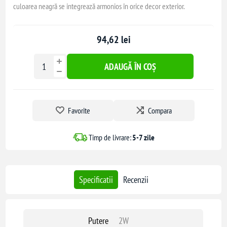
culoarea neagră se integrează armonios în orice decor exterior.
94,62 lei
ADAUGĂ ÎN COȘ
Favorite
Compara
Timp de livrare:
5-7 zile
Specificatii
Recenzii
Putere
2W