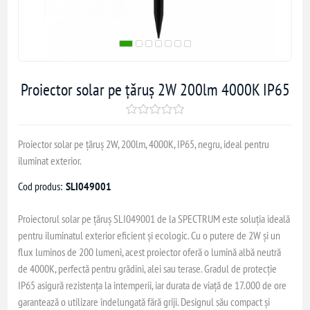
Proiector solar pe țăruș 2W 200lm 4000K IP65
Proiector solar pe țăruș 2W, 200lm, 4000K, IP65, negru, ideal pentru
iluminat exterior.
Cod produs:
SLI049001
Proiectorul solar pe țăruș SLI049001 de la SPECTRUM este soluția ideală
pentru iluminatul exterior eficient și ecologic. Cu o putere de 2W și un
flux luminos de 200 lumeni, acest proiector oferă o lumină albă neutră
de 4000K, perfectă pentru grădini, alei sau terase. Gradul de protecție
IP65 asigură rezistența la intemperii, iar durata de viață de 17.000 de ore
garantează o utilizare îndelungată fără griji. Designul său compact și