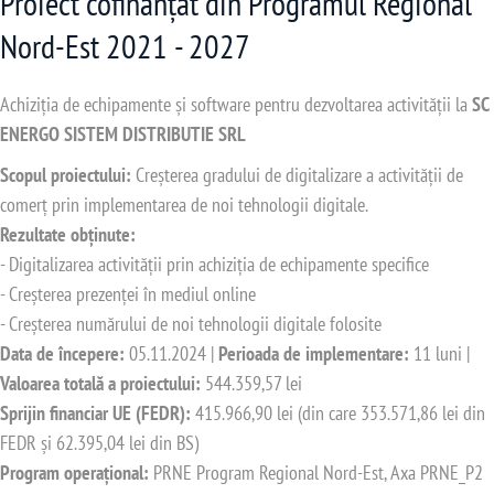
Proiect cofinanțat din Programul Regional
Nord-Est 2021 - 2027
Achiziția de echipamente și software pentru dezvoltarea activității la
SC
ENERGO SISTEM DISTRIBUTIE SRL
Scopul proiectului:
Creșterea gradului de digitalizare a activității de
comerț prin implementarea de noi tehnologii digitale.
Rezultate obținute:
- Digitalizarea activității prin achiziția de echipamente specifice
- Creșterea prezenței în mediul online
- Creșterea numărului de noi tehnologii digitale folosite
Data de începere:
05.11.2024 |
Perioada de implementare:
11 luni |
Valoarea totală a proiectului:
544.359,57 lei
Sprijin financiar UE (FEDR):
415.966,90 lei (din care 353.571,86 lei din
FEDR și 62.395,04 lei din BS)
Program operațional:
PRNE Program Regional Nord-Est, Axa PRNE_P2