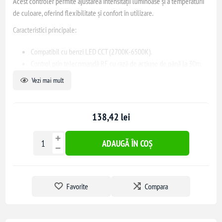
Acest controler permite ajustarea intensității luminoase și a temperaturii
de culoare, oferind flexibilitate și confort în utilizare.
Caracteristici principale:
Compatibil cu benzi LED CCT (2700K-6500K).
Control prin telecomandă RF cu rază de acțiune de până la 30m.
Reglaj precis al intensității luminoase și al temperaturii de culoare.
Vezi mai mult
Instalare simplă între sursa de alimentare și banda LED.
Construcție durabilă și protecție împotriva suprasarcinii.
138,42 lei
Acest controler este ideal pentru aplicații rezidențiale și comerciale,
oferind o soluție eficientă și convenabilă pentru personalizarea
ADAUGĂ ÎN COȘ
iluminatului ambiental.
Favorite
Compara