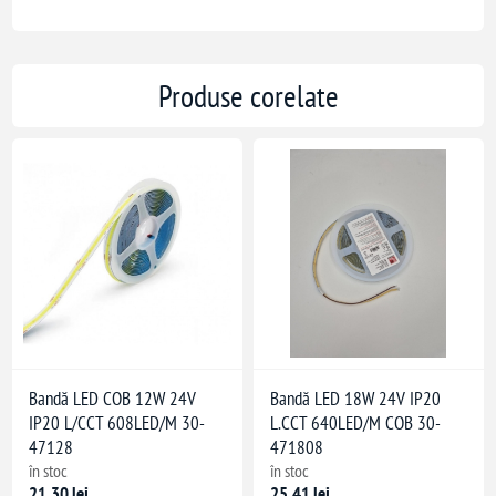
Produse corelate
Bandă LED COB 12W 24V
Bandă LED 18W 24V IP20
IP20 L/CCT 608LED/M 30-
L.CCT 640LED/M COB 30-
47128
471808
în stoc
în stoc
21,30 lei
25,41 lei