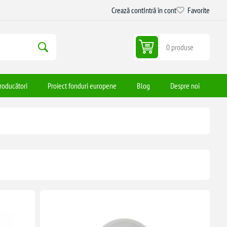
Crează cont
Intră în cont
Favorite
0 produse
roducători
Proiect fonduri europene
Blog
Despre noi