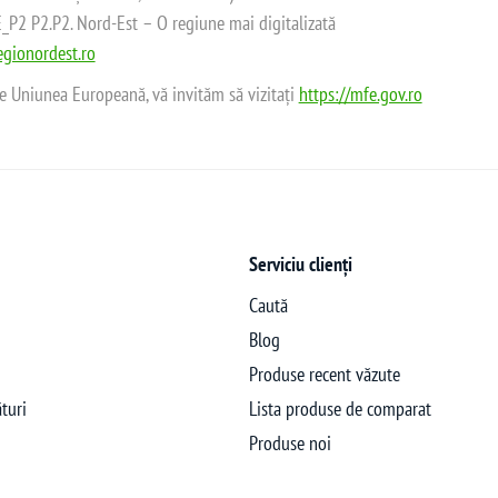
2 P2.P2. Nord-Est – O regiune mai digitalizată
gionordest.ro
de Uniunea Europeană, vă invităm să vizitați
https://mfe.gov.ro
Serviciu clienți
Caută
Blog
Produse recent văzute
turi
Lista produse de comparat
Produse noi