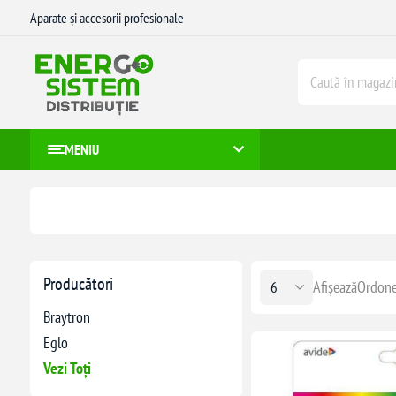
Aparate și accesorii profesionale
MENIU
Producători
Afișează
Ordone
Braytron
Eglo
Vezi Toți