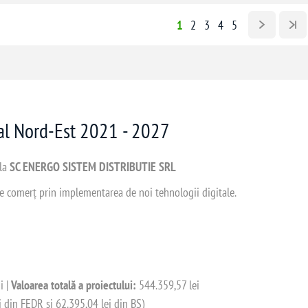
1
2
3
4
5
nal Nord-Est 2021 - 2027
 la
SC ENERGO SISTEM DISTRIBUTIE SRL
 de comerț prin implementarea de noi tehnologii digitale.
i |
Valoarea totală a proiectului:
544.359,57 lei
i din FEDR și 62.395,04 lei din BS)