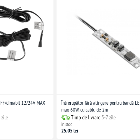
/OFF/dimabil 12/24V MAX
Întrerupător fără atingere pentru bandă LE
max 60W, cu cablu de 2m
 zile
Timp de livrare:
5-7 zile
în stoc
25,05 lei