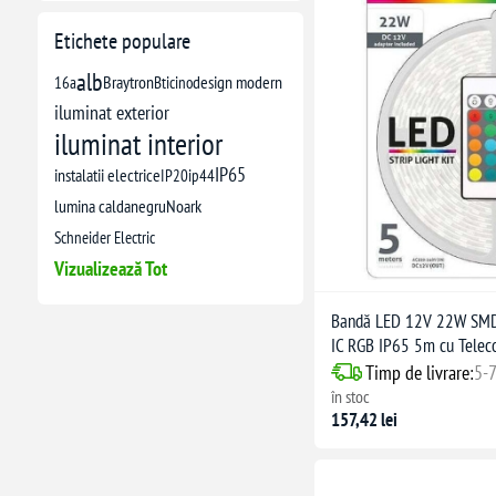
Etichete populare
alb
16a
Braytron
Bticino
design modern
iluminat exterior
iluminat interior
IP65
instalatii electrice
IP20
ip44
lumina calda
negru
Noark
Schneider Electric
Vizualizează Tot
Bandă LED 12V 22W SMD
IC RGB IP65 5m cu Tele
Timp de livrare:
5-7
în stoc
157,42 lei