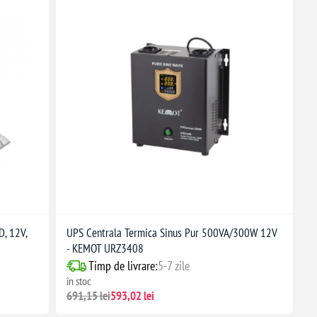
D, 12V,
UPS Centrala Termica Sinus Pur 500VA/300W 12V
- KEMOT URZ3408
Timp de livrare:
5-7 zile
în stoc
691,15 lei
593,02 lei