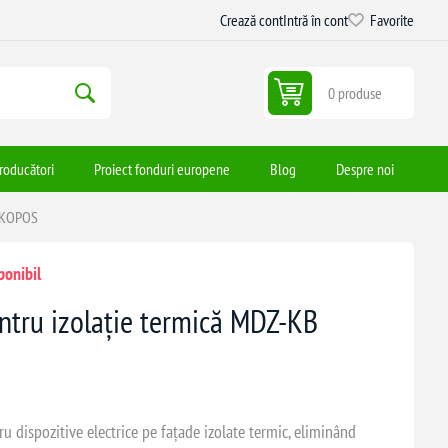
Crează cont
Intră în cont
Favorite
0 produse
roducători
Proiect fonduri europene
Blog
Despre noi
B KOPOS
ponibil
ntru izolație termică MDZ-KB
ispozitive electrice pe fațade izolate termic, eliminând