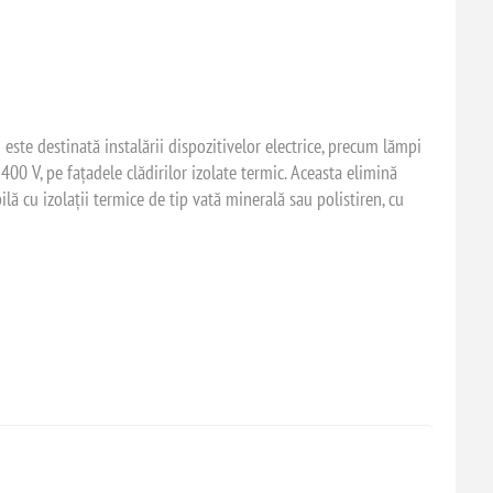
e destinată instalării dispozitivelor electrice, precum lămpi
400 V, pe fațadele clădirilor izolate termic. Aceasta elimină
lă cu izolații termice de tip vată minerală sau polistiren, cu
ontaj
 mm grosime
 suportului și a izolației la dimensiunea necesară, conform