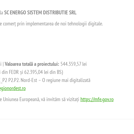
 la
SC ENERGO SISTEM DISTRIBUTIE SRL
 de comerț prin implementarea de noi tehnologii digitale.
i |
Valoarea totală a proiectului:
544.359,57 lei
i din FEDR și 62.395,04 lei din BS)
2 P2.P2. Nord-Est – O regiune mai digitalizată
gionordest.ro
de Uniunea Europeană, vă invităm să vizitați
https://mfe.gov.ro