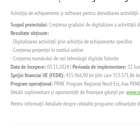
Achiziția de echipamente și software pentru dezvoltarea activității
Scopul proiectului:
Creșterea gradului de digitalizare a activității
Rezultate obținute:
- Digitalizarea activității prin achiziția de echipamente specifice
- Creșterea prezenței în mediul online
- Creșterea numărului de noi tehnologii digitale folosite
Data de începere:
05.11.2024 |
Perioada de implementare:
11 lun
Sprijin financiar UE (FEDR):
415.966,90 lei (din care 353.571,86 le
Program operațional:
PRNE Program Regional Nord-Est, Axa PRNE_P
Detalii suplimentare și oportunități de finanțare găsești pe:
www.re
Pentru informații detaliate despre celelalte programe cofinanțate 