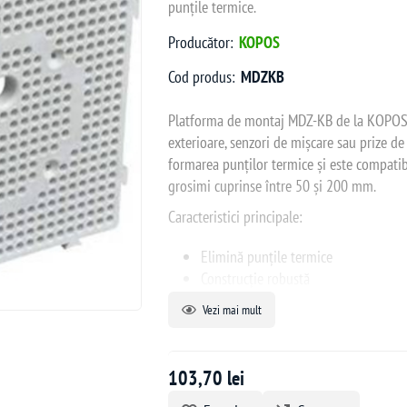
punțile termice.
Producător:
KOPOS
Cod produs:
MDZKB
Platforma de montaj MDZ-KB de la KOPOS est
exterioare, senzori de mișcare sau prize de 
formarea punților termice și este compatibi
grosimi cuprinse între 50 și 200 mm.
Caracteristici principale:
Elimină punțile termice
Construcție robustă
Include dibluri și șuruburi pentru m
Vezi mai mult
Compatibilă cu izolații de 50 - 200
Înainte de instalare, este necesară tăierea
103,70 lei
grosimii izolației.