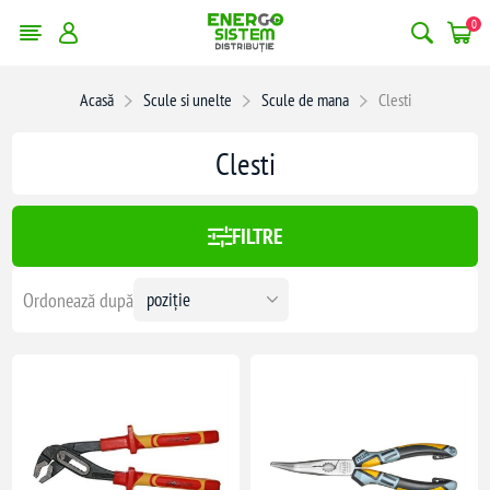
0
erge filtrele
Acasă
Scule si unelte
Scule de mana
Clesti
:
408,00 lei
Clesti
408
FILTRE
Ordonează după