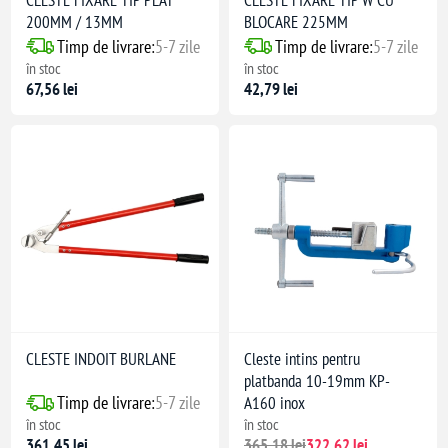
200MM / 13MM
BLOCARE 225MM
Timp de livrare:
5-7 zile
Timp de livrare:
5-7 zile
în stoc
în stoc
67,56 lei
42,79 lei
CLESTE INDOIT BURLANE
Cleste intins pentru
platbanda 10-19mm KP-
Timp de livrare:
5-7 zile
A160 inox
în stoc
în stoc
361,45 lei
365,18 lei
322,62 lei