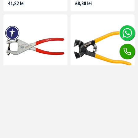
41,82 lei
68,88 lei
CLESTE PT. PERFORAT
CLESTE RUPERE PLĂCI
240MM
CERAMICE 200MM
Timp de livrare:
5-7 zile
Timp de livrare:
5-7 zile
în stoc
în stoc
43,24 lei
20,88 lei