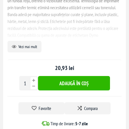
un fundal roșu, oferind o vizibilitate excelentă. Tehnologia de imprimare
prin transfer termic elimină necesitatea utilizării cernelii sau tonerului.
Banda aderă pe majoritatea suprafețelor curate și plane, inclusiv plastic,
hârtie, metal, lemn și sticlă. Etichetele pot fi îndepărtate fără a lăsa
reziduuri de adeziv. Protecția adezivului este pretăiată pentru o aplicare
facilă. Compatibilă cu gama de aparate de etichetare Dymo
LabelManager și Aimo D1600.
Vezi mai mult
20,93 lei
ADAUGĂ ÎN COȘ
Favorite
Compara
Timp de livrare:
5-7 zile