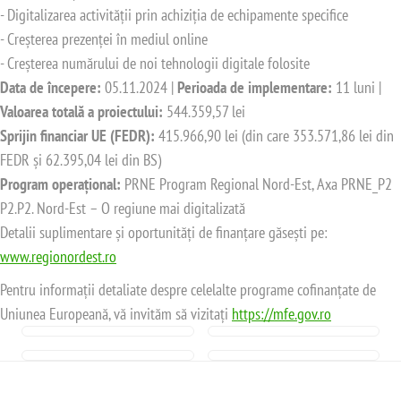
- Digitalizarea activității prin achiziția de echipamente specifice
- Creșterea prezenței în mediul online
- Creșterea numărului de noi tehnologii digitale folosite
Data de începere:
05.11.2024 |
Perioada de implementare:
11 luni |
Valoarea totală a proiectului:
544.359,57 lei
Sprijin financiar UE (FEDR):
415.966,90 lei (din care 353.571,86 lei din
FEDR și 62.395,04 lei din BS)
Program operațional:
PRNE Program Regional Nord-Est, Axa PRNE_P2
P2.P2. Nord-Est – O regiune mai digitalizată
Detalii suplimentare și oportunități de finanțare găsești pe:
www.regionordest.ro
Pentru informații detaliate despre celelalte programe cofinanțate de
Uniunea Europeană, vă invităm să vizitați
https://mfe.gov.ro