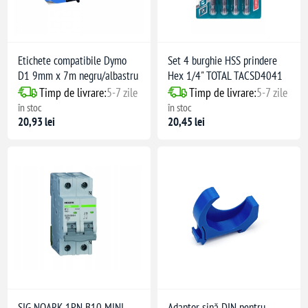
Etichete compatibile Dymo
Set 4 burghie HSS prindere
D1 9mm x 7m negru/albastru
Hex 1/4" TOTAL TACSD4041
Timp de livrare:
5-7 zile
Timp de livrare:
5-7 zile
în stoc
în stoc
20,93 lei
20,45 lei
SIG NOARK 1PN B10 MINI
Adaptor șină DIN pentru