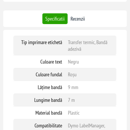
Specificatii
Recenzii
Tip imprimare etichetă
Transfer termic, Bandă
adezivă
Culoare text
Negru
Culoare fundal
Roșu
Lățime bandă
9 mm
Lungime bandă
7 m
Material bandă
Plastic
Compatibilitate
Dymo LabelManager,