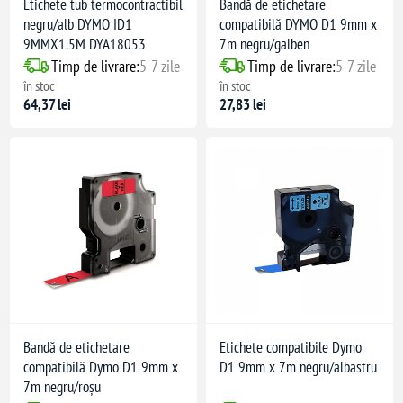
Etichete tub termocontractibil
Bandă de etichetare
negru/alb DYMO ID1
compatibilă DYMO D1 9mm x
9MMX1.5M DYA18053
7m negru/galben
Timp de livrare:
5-7 zile
Timp de livrare:
5-7 zile
lWriter Duo
în stoc
în stoc
Labeler, Dymo LabelManager PC 10, Dymo LabelManager PC, Dymo LabelManager PC 2, Dymo LabelPoint 100, Dymo LabelPoint 150, Dymo LabelPoint 250, Dymo LabelPoint 300
64,37 lei
27,83 lei
ți industriale
ri de adeziv
Bandă de etichetare
Etichete compatibile Dymo
compatibilă Dymo D1 9mm x
D1 9mm x 7m negru/albastru
7m negru/roșu