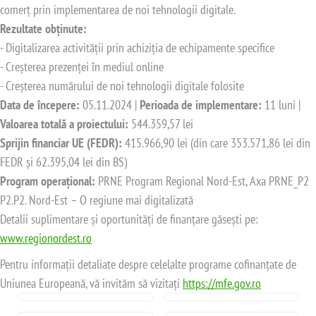
comerț prin implementarea de noi tehnologii digitale.
Rezultate obținute:
- Digitalizarea activității prin achiziția de echipamente specifice
- Creșterea prezenței în mediul online
- Creșterea numărului de noi tehnologii digitale folosite
Data de începere:
05.11.2024 |
Perioada de implementare:
11 luni |
Valoarea totală a proiectului:
544.359,57 lei
Sprijin financiar UE (FEDR):
415.966,90 lei (din care 353.571,86 lei din
FEDR și 62.395,04 lei din BS)
Program operațional:
PRNE Program Regional Nord-Est, Axa PRNE_P2
P2.P2. Nord-Est – O regiune mai digitalizată
Detalii suplimentare și oportunități de finanțare găsești pe:
www.regionordest.ro
Pentru informații detaliate despre celelalte programe cofinanțate de
Uniunea Europeană, vă invităm să vizitați
https://mfe.gov.ro