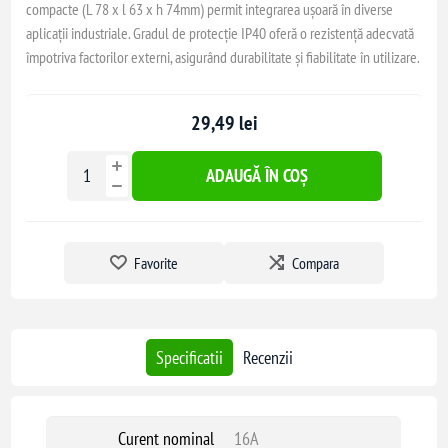
compacte (L 78 x l 63 x h 74mm) permit integrarea ușoară în diverse
aplicații industriale. Gradul de protecție IP40 oferă o rezistență adecvată
împotriva factorilor externi, asigurând durabilitate și fiabilitate în utilizare.
29,49 lei
ADAUGĂ ÎN COȘ
Favorite
Compara
Specificatii
Recenzii
Curent nominal
16A