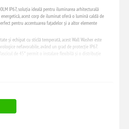
M IP67, soluția ideală pentru iluminarea arhitecturală
ă energetică, acest corp de iluminat oferă o lumină caldă de
rfect pentru accentuarea fațadelor și a altor elemente
itate și echipat cu sticlă temperată, acest Wall Washer este
orologice nefavorabile, având un grad de protecție IP67.
scicul de 45° permit o instalare flexibilă și o distribuție
um ar fi clădiri comerciale, hoteluri, parcuri și alte zone publice,
 viață îndelungată și performanță constantă. Instalarea este
o alegere excelentă pentru proiectele de iluminat exterior.