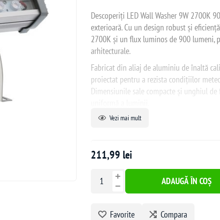
Descoperiți LED Wall Washer 9W 2700K 900L
exterioară. Cu un design robust și eficienț
2700K și un flux luminos de 900 lumeni, pe
arhitecturale.
Fabricat din aliaj de aluminiu de înaltă cal
proiectat pentru a rezista condițiilor mete
Dimensiunile sale compacte și unghiul de fa
uniformă a luminii.
Vezi mai mult
Ideal pentru utilizare în spații exterioare, c
acest corp de iluminat asigură o durată de
simplă, iar întreținerea minimă, făcându-l 
211,99 lei
ADAUGĂ ÎN COȘ
Favorite
Compara