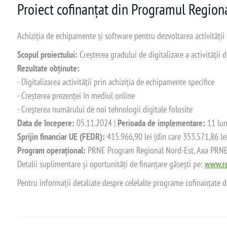
Proiect cofinanțat din Programul Regio
Achiziția de echipamente și software pentru dezvoltarea activității
Scopul proiectului:
Creșterea gradului de digitalizare a activității
Rezultate obținute:
- Digitalizarea activității prin achiziția de echipamente specifice
- Creșterea prezenței în mediul online
- Creșterea numărului de noi tehnologii digitale folosite
Data de începere:
05.11.2024 |
Perioada de implementare:
11 lun
Sprijin financiar UE (FEDR):
415.966,90 lei (din care 353.571,86 le
Program operațional:
PRNE Program Regional Nord-Est, Axa PRNE_P
Detalii suplimentare și oportunități de finanțare găsești pe:
www.re
Pentru informații detaliate despre celelalte programe cofinanțate 