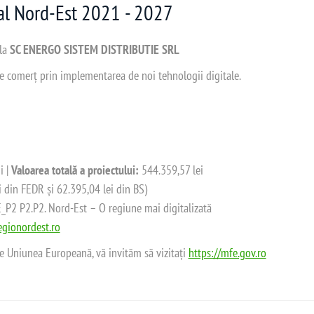
nal Nord-Est 2021 - 2027
 la
SC ENERGO SISTEM DISTRIBUTIE SRL
 de comerț prin implementarea de noi tehnologii digitale.
i |
Valoarea totală a proiectului:
544.359,57 lei
i din FEDR și 62.395,04 lei din BS)
2 P2.P2. Nord-Est – O regiune mai digitalizată
gionordest.ro
de Uniunea Europeană, vă invităm să vizitați
https://mfe.gov.ro